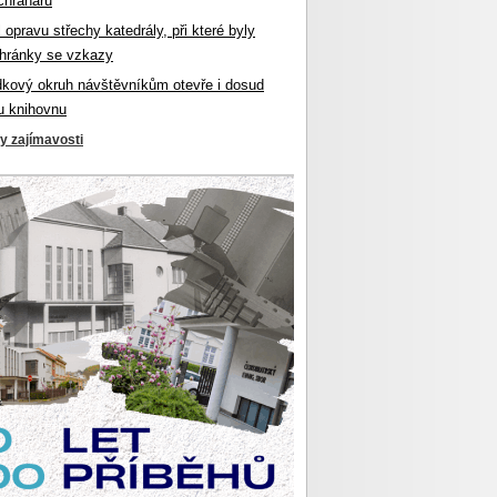
chranářů
l opravu střechy katedrály, při které byly
hránky se vzkazy
dkový okruh návštěvníkům otevře i dosud
u knihovnu
ky zajímavosti