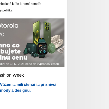
mbolické klíče k horní komoře
y politika
ashion Week
Vážení a milí čtenáři a příznivci
módy a designu,