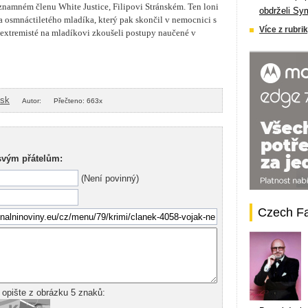
namném členu White Justice, Filipovi Stránském. Ten loni
obdrželi Sy
a osmnáctiletého mladíka, který pak skončil v nemocnici s
Více z rubrik
i extremisté na mladíkovi zkoušeli postupy naučené v
isk
Autor:
Přečteno: 663x
svým přátelům:
(Není povinný)
Czech F
 opište z obrázku 5 znaků: