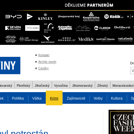
Kontakt
Archiv novin
Dn
Ceníky
lovarský
Plzeňský
Jihočeský
Vysočina
Jihomoravský
Zlínský
Moravskoslez
ek
Politika
Válka
Krimi
Zajímavosti
Volby
Kultura
S
2014
Reality
Cestování
Volby 2013
Technika
Charita
Os
byl potrestán