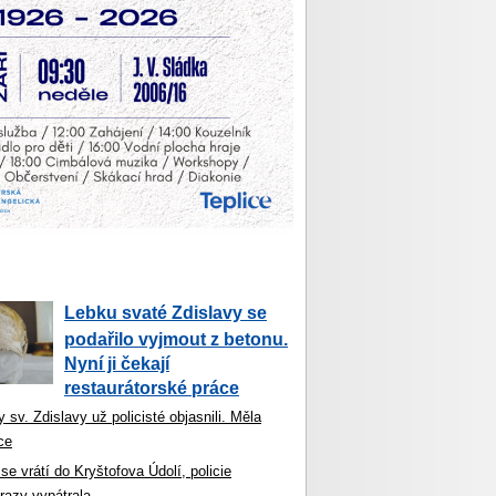
Lebku svaté Zdislavy se
podařilo vyjmout z betonu.
Nyní ji čekají
restaurátorské práce
 sv. Zdislavy už policisté objasnili. Měla
ce
se vrátí do Kryštofova Údolí, policie
razy vypátrala