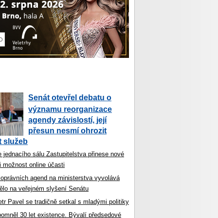
Senát otevřel debatu o
významu reorganizace
agendy závislostí, její
přesun nesmí ohrozit
 služeb
 jednacího sálu Zastupitelstva přinese nové
i možnost online účasti
koprávních agend na ministerstva vyvolává
ělo na veřejném slyšení Senátu
tr Pavel se tradičně setkal s mladými politiky
ipomněl 30 let existence. Bývalí předsedové