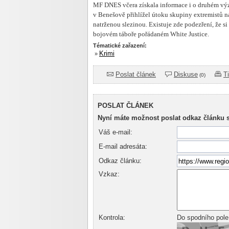
MF DNES včera získala informace i o druhém výz
v Benešově přihlížel útoku skupiny extremistů n
natrženou slezinou. Existuje zde podezření, že s
bojovém táboře pořádaném White Justice.
Tématické zařazení:
Krimi
»
Poslat článek
Diskuse
T
(0)
POSLAT ČLÁNEK
Nyní máte možnost poslat odkaz článku 
Váš e-mail:
E-mail adresáta:
Odkaz článku:
Vzkaz:
Kontrola:
Do spodního pole