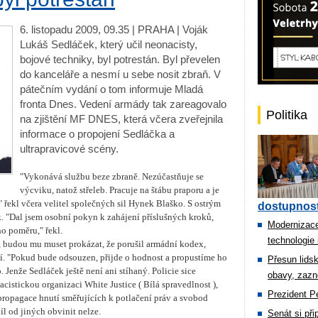
6. listopadu 2009, 09.35 | PRAHA | Voják
Lukáš Sedláček, který učil neonacisty,
bojové techniky, byl potrestán. Byl převelen
do kanceláře a nesmí u sebe nosit zbraň. V
pátečním vydání o tom informuje Mladá
fronta Dnes. Vedení armády tak zareagovalo
Politika
na zjištění MF DNES, která včera zveřejnila
informace o propojení Sedláčka a
ultrapravicové scény.
"Vykonává službu beze zbraně. Nezúčastňuje se
výcviku, natož střeleb. Pracuje na štábu praporu a je
 řekl včera velitel společných sil Hynek Blaško. S ostrým
dostupnost
k. "Dal jsem osobní pokyn k zahájení příslušných kroků,
Modernizace
o poměru," řekl.
technologie 
t, budou mu muset prokázat, že porušil armádní kodex,
í. "Pokud bude odsouzen, přijde o hodnost a propustíme ho
Přesun lids
Jenže Sedláček ještě není ani stíhaný. Policie sice
obavy, zazn
cistickou organizaci White Justice ( Bílá spravedlnost ),
Prezident Pe
propagace hnutí směřujících k potlačení práv a svobod
l od jiných obvinit nelze.
Senát si př