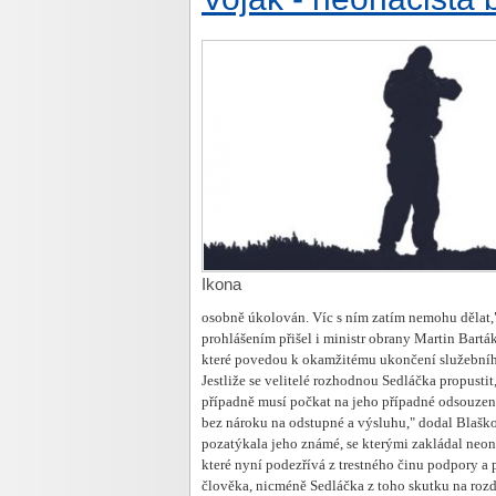
Ikona
osobně úkolován. Víc s ním zatím nemohu dělat,"
prohlášením přišel i ministr obrany Martin Bartá
které povedou k okamžitému ukončení služebníh
Jestliže se velitelé rozhodnou Sedláčka propusti
případně musí počkat na jeho případné odsouzen
bez nároku na odstupné a výsluhu," dodal Blaško. 
pozatýkala jeho známé, se kterými zakládal neona
které nyní podezřívá z trestného činu podpory a 
člověka, nicméně Sedláčka z toho skutku na rozdí