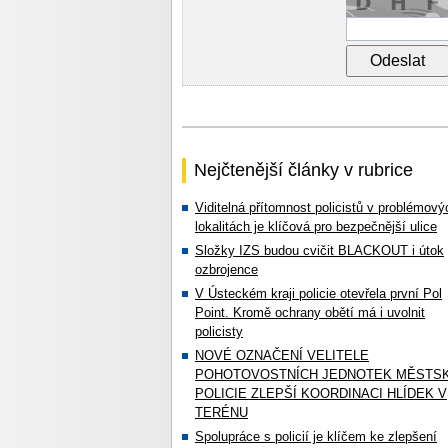
Nejčtenější články v rubrice
Viditelná přítomnost policistů v problémový
lokalitách je klíčová pro bezpečnější ulice
Složky IZS budou cvičit BLACKOUT i útok
ozbrojence
V Ústeckém kraji policie otevřela první Pol
Point. Kromě ochrany obětí má i uvolnit
policisty
NOVÉ OZNAČENÍ VELITELE
POHOTOVOSTNÍCH JEDNOTEK MĚSTS
POLICIE ZLEPŠÍ KOORDINACI HLÍDEK V
TERÉNU
Spolupráce s policií je klíčem ke zlepšení