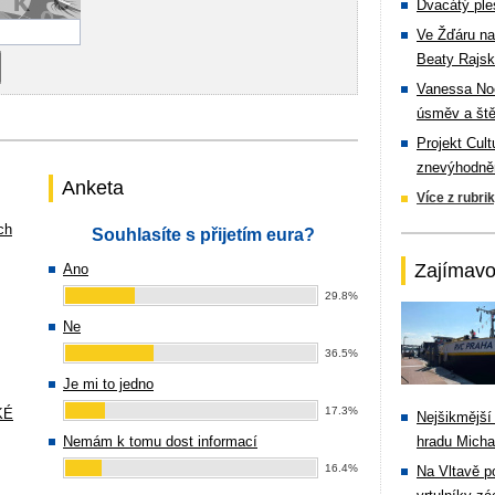
Dvacátý ple
Ve Žďáru na
Beaty Rajsk
Vanessa Noe
úsměv a ště
Projekt Cul
znevýhodněn
Anketa
Více z rubri
ch
Souhlasíte s přijetím eura?
Zajímavo
Ano
29.8%
Ne
36.5%
Je mi to jedno
17.3%
KÉ
Nejšikmější
Nemám k tomu dost informací
hradu Michal
16.4%
Na Vltavě p