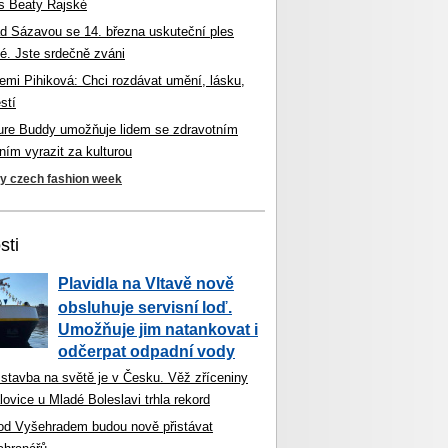
s Beaty Rajské
d Sázavou se 14. března uskuteční ples
é. Jste srdečně zváni
mi Pihiková: Chci rozdávat umění, lásku,
stí
ture Buddy umožňuje lidem se zdravotním
ím vyrazit za kulturou
ky czech fashion week
sti
Plavidla na Vltavě nově
obsluhuje servisní loď.
Umožňuje jim natankovat i
odčerpat odpadní vody
 stavba na světě je v Česku. Věž zříceniny
ovice u Mladé Boleslavi trhla rekord
od Vyšehradem budou nově přistávat