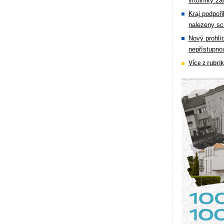
vrtulníky zá
Kraj podpoři
nalezeny sc
Nový prohlí
nepřístupno
Více z rubri