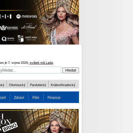
es je 7. srpna 2026,
svátek má Lada
.
ský
Olomoucký
Pardubický
Královéhradecký
port
Zdraví
Film
Finance
obnost
Více
ODM 2016