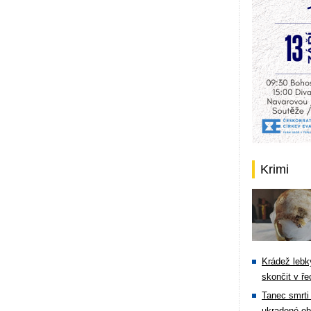
Krimi
Krádež lebky
skončit v ře
Tanec smrti 
ukradené ob