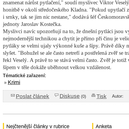
znamenat nárůst pytlačení," soudí myslivec Viktor Veselý
honitbě v okolí středočeského Kladna. "Pokud upytlačí z
i srnky, tak se jim nic nestane," dodává šéf Českomorav
jednoty Jaroslav Kostečka.
Myslivci navíc upozorňují na to, že dnešní pytláci jsou 
nejmodernější technikou a chytit je přímo při činu je veli
pytláky se velmi ujaly výkonné kuše a šípy. Právě díky n
slyšet. "Bohužel se ale často netrefí a postřelená zvěř se tr
řekl Veselý. A právě to se stává velmi často. Zvěř je totiž v
šípem v těle dokáže uběhnout velkou vzdálenost.
Tématické zařazení:
Krimi
»
Diskuse
Poslat článek
Tisk
Autor:
(0)
Nejčtenější články v rubrice
Anketa