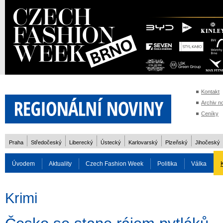
Kontakt
Archiv n
Ceníky
Praha
Středočeský
Liberecký
Ústecký
Karlovarský
Plzeňský
Jihočeský
Úvodem
Aktuality
Czech Fashion Week
Politika
Válka
Auto
Doprava
Zvířata
ZOH Soči 2014
Reality
Cestován
Krimi
Rozhovory