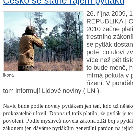
Česko se stane rájem pytláků
26. října 2009,
REPUBLIKA | Od
2010 začne plati
trestního zákoní
se pytlák dosta
poté, co uloví zv
více než pět tis
to bude méně, h
mírná pokuta v
Ikona
řízení. V pondě
tom informují Lidové noviny ( LN ).
Navíc bude podle novely pytlákem jen ten, kdo už nějak
prokazatelně ulovil. Doposud totiž platilo, že pytlák je te
povolení. Podle myslivců novela zákona ztíží boj s pytl
zákonem jen dáváme pytlákům generální pardon na jejich