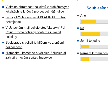
Viditelná přítomnost policistů v problémových
Souhlasíte 
lokalitách je klíčová pro bezpečnější ulice
Ano
Složky IZS budou cvičit BLACKOUT i útok
ozbrojence
V Ústeckém kraji policie otevřela první Pol
Ne
Point. Kromě ochrany obětí má i uvolnit
policisty
Je mi to jedno
Spolupráce s policií je klíčem ke zlepšení
bezpečnosti
Historické Litoměřice a věznice Bělušice si
Nemám k tomu dost
zahrají v novém seriálu Inspekce