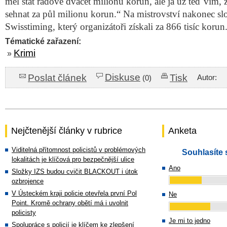
měl stát řádově dvacet milionů korun, ale já už teď vím,
sehnat za půl milionu korun.“ Na mistrovství nakonec sl
Swisstiming, který organizátoři získali za 866 tisíc korun
Tématické zařazení:
Krimi
»
Diskuse
Poslat článek
Tisk
Autor:
(0)
Nejčtenější články v rubrice
Anketa
Viditelná přítomnost policistů v problémových
Souhlasíte 
lokalitách je klíčová pro bezpečnější ulice
Ano
Složky IZS budou cvičit BLACKOUT i útok
ozbrojence
V Ústeckém kraji policie otevřela první Pol
Ne
Point. Kromě ochrany obětí má i uvolnit
policisty
Je mi to jedno
Spolupráce s policií je klíčem ke zlepšení