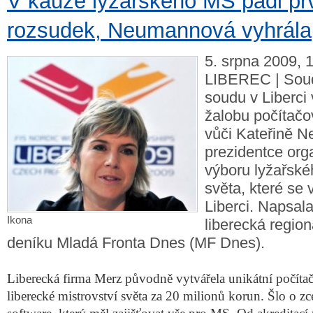
V kauze lyžařského MS padl pr
rozsudek, Neumannová vyhrála
5. srpna 2009, 1
LIBEREC | Soud
soudu v Liberci 
žalobu počítačo
vůči Kateřině 
prezidentce org
výboru lyžařské
světa, které se 
Liberci. Napsala
Ikona
liberecká region
deníku Mladá Fronta Dnes (MF Dnes).
Liberecká firma Merz původně vytvářela unikátní počít
liberecké mistrovství světa za 20 milionů korun. Šlo o z