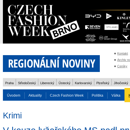
Kontakt
Archiv n
Ceníky
Praha
Středočeský
Liberecký
Ústecký
Karlovarský
Plzeňský
Jihočeský
Úvodem
Aktuality
Czech Fashion Week
Politika
Válka
Auto
Doprava
Zvířata
ZOH Soči 2014
Reality
Cestován
Krimi
Rozhovory