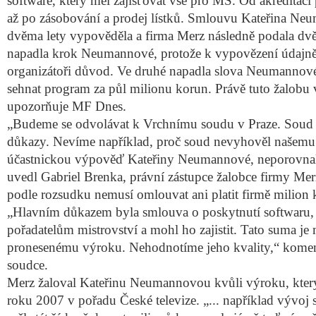
software, který měl zajišťovat vše pro MS. Od akreditací
až po zásobování a prodej lístků. Smlouvu Kateřina Ne
dvěma lety vypověděla a firma Merz následně podala dvě
napadla krok Neumannové, protože k vypovězení údajně
organizátoři důvod. Ve druhé napadla slova Neumannové
sehnat program za půl milionu korun. Právě tuto žalobu v
upozorňuje MF Dnes.
„Budeme se odvolávat k Vrchnímu soudu v Praze. Soud
důkazy. Nevíme například, proč soud nevyhověl našemu
účastnickou výpověď Kateřiny Neumannové, neporovnal
uvedl Gabriel Brenka, právní zástupce žalobce firmy Merz
podle rozsudku nemusí omlouvat ani platit firmě milion 
„Hlavním důkazem byla smlouva o poskytnutí softwaru, k
pořadatelům mistrovství a mohl ho zajistit. Tato suma j
pronesenému výroku. Nehodnotíme jeho kvality,“ kome
soudce.
Merz žaloval Kateřinu Neumannovou kvůli výroku, který
roku 2007 v pořadu České televize. „... například vývoj 