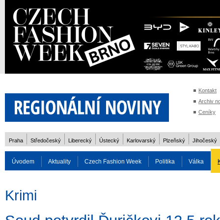
Kontakt
Archiv n
Ceníky
Praha
Středočeský
Liberecký
Ústecký
Karlovarský
Plzeňský
Jihočeský
Úvodem
Aktuality
Czech Fashion Week
Politika
Válka
Auto
Doprava
Zvířata
ZOH Soči 2014
Reality
Cestován
Krimi
Rozhovory