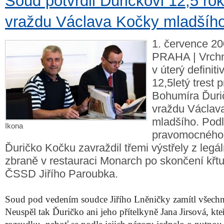
Soud potvrdil Ďuričkovi 12,5 ro
vraždu Václava Kočky mladšíh
1. července 20
PRAHA | Vrchn
v úterý definiti
12,5letý trest 
Bohumíra Ďuri
vraždu Václav
mladšího. Pod
Ikona
pravomocného
Ďuričko Kočku zavraždil třemi výstřely z legá
zbraně v restauraci Monarch po skončení křtu
ČSSD Jiřího Paroubka.
Soud pod vedením soudce Jiřího Lněničky zamítl všechn
Neuspěl tak Ďuričko ani jeho přítelkyně Jana Jirsová, kteř