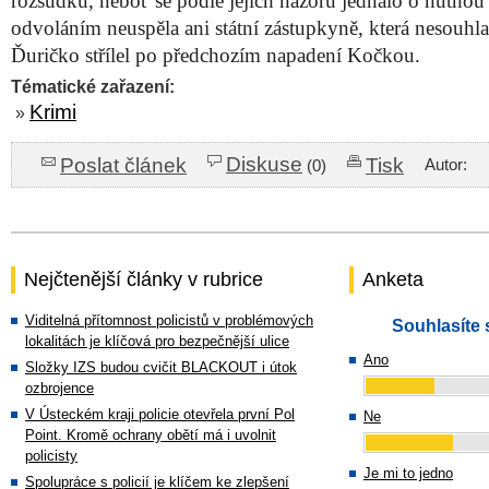
rozsudku, neboť se podle jejich názoru jednalo o nutnou
odvoláním neuspěla ani státní zástupkyně, která nesouhlas
Ďuričko střílel po předchozím napadení Kočkou.
Tématické zařazení:
Krimi
»
Diskuse
Poslat článek
Tisk
Autor:
(0)
Nejčtenější články v rubrice
Anketa
Viditelná přítomnost policistů v problémových
Souhlasíte 
lokalitách je klíčová pro bezpečnější ulice
Ano
Složky IZS budou cvičit BLACKOUT i útok
ozbrojence
V Ústeckém kraji policie otevřela první Pol
Ne
Point. Kromě ochrany obětí má i uvolnit
policisty
Je mi to jedno
Spolupráce s policií je klíčem ke zlepšení