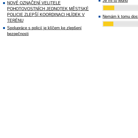
Je mi to jedno
NOVÉ OZNAČENÍ VELITELE
POHOTOVOSTNÍCH JEDNOTEK MĚSTSKÉ
POLICIE ZLEPŠÍ KOORDINACI HLÍDEK V
Nemám k tomu dost
TERÉNU
Spolupráce s policií je klíčem ke zlepšení
bezpečnosti