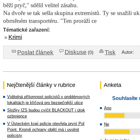
běží pryč," sdělil velitel zásahu.
Na dvoře se tak sešla skupina extremistů. Ty se snažili ukl
obrněném transportéru. "Ten proráží ce
Tématické zařazení:
Krimi
»
Diskuse
Poslat článek
Tisk
Autor:
(0)
Nejčtenější články v rubrice
Anketa
Viditelná přítomnost policistů v problémových
Souhlasíte 
lokalitách je klíčová pro bezpečnější ulice
Ano
Složky IZS budou cvičit BLACKOUT i útok
ozbrojence
V Ústeckém kraji policie otevřela první Pol
Ne
Point. Kromě ochrany obětí má i uvolnit
policisty