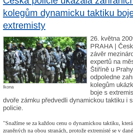
Česká policie ukázala zahranič
kolegům dynamicku taktiku boje
extremisty
26. května 200
PRAHA | Česká
závěr mezinár
expertů na měs
Štiříně u Prahy
odpoledne zah
kolegům ukázku
Ikona
boje s extremis
dvoře zámku předvedli dynamickou taktiku i s 
policie.
"Snažíme se za každou cenu o dynamickou taktiku, která 
zraněných na obou stranách, protože extremisté se v dané 