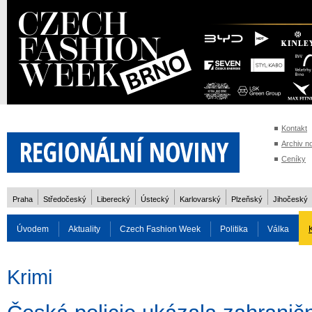
Kontakt
Archiv n
Ceníky
Praha
Středočeský
Liberecký
Ústecký
Karlovarský
Plzeňský
Jihočeský
Úvodem
Aktuality
Czech Fashion Week
Politika
Válka
Auto
Doprava
Zvířata
ZOH Soči 2014
Reality
Cestován
Krimi
Rozhovory