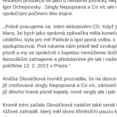
Hudební produkce se jako u nedávné písničky Ne
Igor Ochepovsky. Singly Nepopsaná a Co víc ale 
společným počinem této trojice.
,,Právě pracujeme na mém debutovém CD. Když js
hlavy, že bych jako správná zpěvačka měla koneč
cédéčko, byla pro mě Patricie a Igor jasná volba, 
spolupracovat. Pod rukama nám právě teď vznikaj
písně a my se společně s kapelou nemůžeme dočka
fanouškům zahrajeme a představíme jim tak i naše
pokřtíme 12. 2. 2021 v Praze.“
Anička Slováčková rovněž prozradila, že na desc
již zmiňované singly Nepopsaná a Co víc, zárove
již dlouho hrané písně kapely, nové singly ale i pár
Kromě toho začala Slováčková natáčet také seriál
růžové zahradě, který měl skoro tříměsíční pauzu k