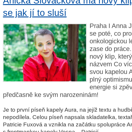
Anička Slováčková má nový klip
se jak jí to sluší
Praha I Anna J
se poté, co pr
onkologickou l
zase do práce.
nový klip, kter
názvem Co víc 
svou kapelou A
plný optimismu 
energie si zpě
předčasně ke svým narozeninám!
Je to první píseň kapely Aura, na jejíž textu a hud
nepodílela. Celou píseň napsala skladatelka, text
Patricie Fuxová a vznikla na začátku spolupráce A
s frontmankou kapely Vesna – Patricií.