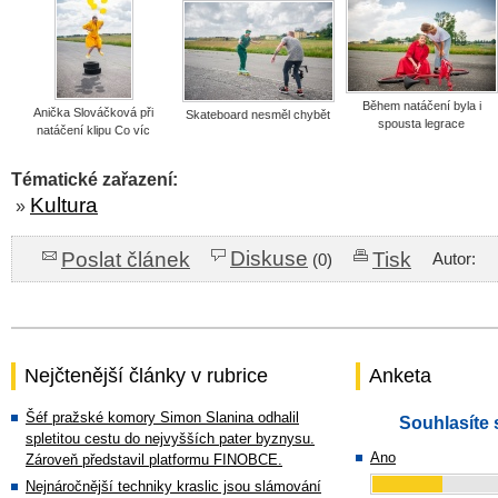
Během natáčení byla i
Anička Slováčková při
Skateboard nesměl chybět
spousta legrace
natáčení klipu Co víc
Tématické zařazení:
Kultura
»
Diskuse
Poslat článek
Tisk
Autor:
(0)
Nejčtenější články v rubrice
Anketa
Šéf pražské komory Simon Slanina odhalil
Souhlasíte 
spletitou cestu do nejvyšších pater byznysu.
Ano
Zároveň představil platformu FINOBCE.
Nejnáročnější techniky kraslic jsou slámování