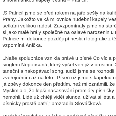
,S Patricií jsme se před rokem na jaře sešly na kafí
Prahy. Jakožto velká milovnice hudební kapely Ve
setkání velikou radost. Zavzpomínaly jsme na star
si jako malé hrály společně na oslavě narozenin u
Patricie mi dokonce později přinesla i fotografie z té
vzpomíná Anička.
,,Naše spolupráce vznikla právě u písně Co víc a 
singlem Nepopsaná, který vyšel ven již v prosinci. C
taneční a nakopávací song, tudíž jsme se rozhodli 
zveřejněním až na léto. Píseň už jsme s kapelou n
já zpěvy dokonce den předtím, než mi oznámili, ž
Myslím ale, že lepší načasování premiéry písničky 
nemohli. Lidé už chtějí vidět slunce, užívat si léta a
písničky prostě patří,” prozradila Slováčková.