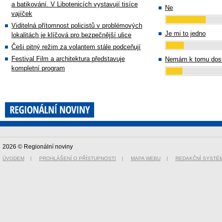
a batikování. V Libotenicích vystavují tisíce
Ne
vajíček
Viditelná přítomnost policistů v problémových
Je mi to jedno
lokalitách je klíčová pro bezpečnější ulice
Češi pitný režim za volantem stále podceňují
Festival Film a architektura představuje
Nemám k tomu dost
kompletní program
2026 © Regionální noviny
ÚVODEM
|
PROHLÁŠENÍ O PŘÍSTUPNOSTI
|
MAPA WEBU
|
REDAKČNÍ SYSTÉ