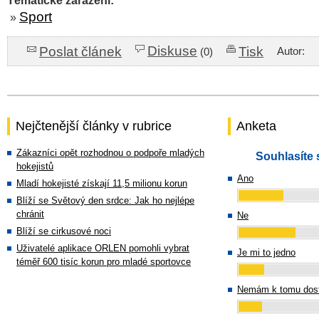
Tématické zařazení:
Sport
»
Diskuse
Poslat článek
Tisk
Autor:
(0)
Nejčtenější články v rubrice
Anketa
Zákazníci opět rozhodnou o podpoře mladých
Souhlasíte 
hokejistů
Ano
Mladí hokejisté získají 11,5 milionu korun
Blíží se Světový den srdce: Jak ho nejlépe
chránit
Ne
Blíží se cirkusové noci
Uživatelé aplikace ORLEN pomohli vybrat
Je mi to jedno
téměř 600 tisíc korun pro mladé sportovce
Nemám k tomu dost