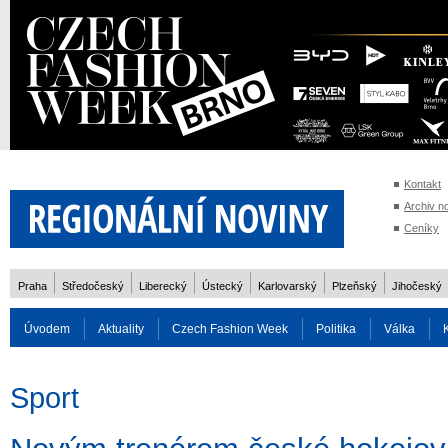
Kontakt
Archiv n
Ceníky
Praha
Středočeský
Liberecký
Ústecký
Karlovarský
Plzeňský
Jihočeský
Úvodem
Aktuality
Czech Fashion Week
Politika
Válka
Auto
Doprava
Zvířata
ZOH Soči 2014
Reality
Cestován
Sport
Rozhovory