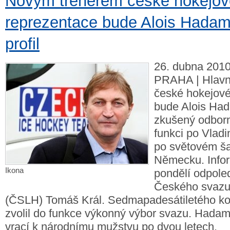
Novým trenérem české hokejov
reprezentace bude Alois Hadam
profil
26. dubna 2010
PRAHA | Hlav
české hokejové
bude Alois Had
zkušený odbor
funkci po Vladi
po světovém š
Německu. Inform
Ikona
pondělí odpole
Českého svazu 
(ČSLH) Tomáš Král. Sedmapadesátiletého ko
zvolil do funkce výkonný výbor svazu. Hadam
vrací k národnímu mužstvu po dvou letech.