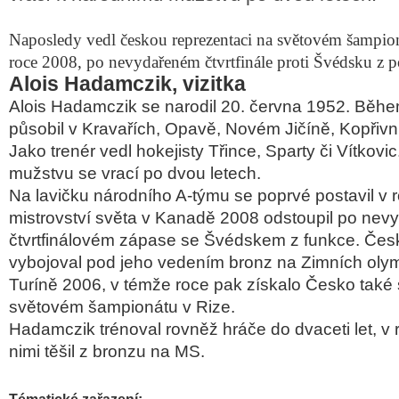
Naposledy vedl českou reprezentaci na světovém šampio
roce 2008, po nevydařeném čtvrtfinále proti Švédsku z p
Alois Hadamczik, vizitka
Alois Hadamczik se narodil 20. června 1952. Běhe
působil v Kravařích, Opavě, Novém Jičíně, Kopřivni
Jako trenér vedl hokejisty Třince, Sparty či Vítkov
mužstvu se vrací po dvou letech.
Na lavičku národního A-týmu se poprvé postavil v 
mistrovství světa v Kanadě 2008 odstoupil po ne
čtvrtfinálovém zápase se Švédskem z funkce. Čes
vybojoval pod jeho vedením bronz na Zimních olym
Turíně 2006, v témže roce pak získalo Česko také 
světovém šampionátu v Rize.
Hadamczik trénoval rovněž hráče do dvaceti let, v
nimi těšil z bronzu na MS.