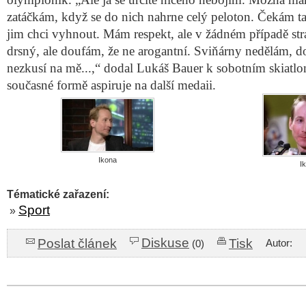
zatáčkám, když se do nich nahrne celý peloton. Čekám t
jim chci vyhnout. Mám respekt, ale v žádném případě str
drsný, ale doufám, že ne arogantní. Sviňárny nedělám, 
nezkusí na mě...,“ dodal Lukáš Bauer k sobotním skiatlo
současné formě aspiruje na další medaii.
Ikona
I
Tématické zařazení:
Sport
»
Diskuse
Poslat článek
Tisk
Autor:
(0)