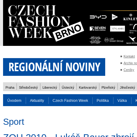
Kontakt
Archiv n
Ceníky
Praha
Středočeský
Liberecký
Ústecký
Karlovarský
Plzeňský
Jihočeský
Úvodem
Aktuality
Czech Fashion Week
Politika
Válka
Auto
Doprava
Zvířata
ZOH Soči 2014
Reality
Cestován
Sport
Rozhovory