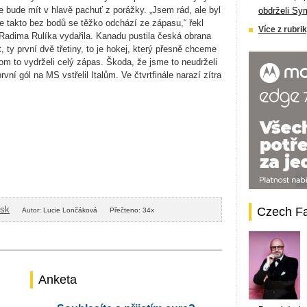
 bude mít v hlavě pachuť z porážky. „Jsem rád, ale byl
obdrželi Sy
že takto bez bodů se těžko odchází ze zápasu,“ řekl
Více z rubrik
Radima Rulíka vydařila. Kanadu pustila česká obrana
 ty první dvě třetiny, to je hokej, který přesně chceme
m to vydrželi celý zápas. Škoda, že jsme to neudrželi
vní gól na MS vstřelil Italům. Ve čtvrtfinále narazí zítra
isk
Czech F
Autor: Lucie Lončáková
Přečteno: 34x
Anketa