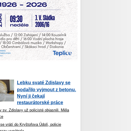
Lebku svaté Zdislavy se
podařilo vyjmout z betonu.
Nyní ji čekají
restaurátorské práce
 sv. Zdislavy už policisté objasnili. Měla
ce
se vrátí do Kryštofova Údolí, policie
razy vypátrala