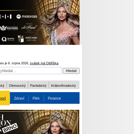
es je 6. srpna 2026,
svátek má Oldřiška
.
ský
Olomoucký
Pardubický
Královéhradecký
port
Zdraví
Film
Finance
obnost
Více
ODM 2016