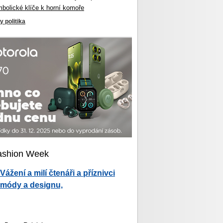
mbolické klíče k horní komoře
y politika
ashion Week
Vážení a milí čtenáři a příznivci
módy a designu,