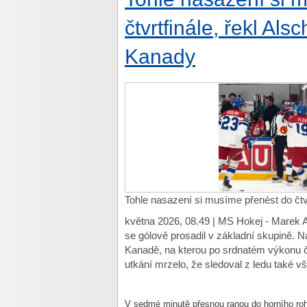
čtvrtfinále, řekl Als
Kanady
Tohle nasazení si musíme přenést do čtvr
května 2026, 08.49 | MS Hokej - Marek 
se gólově prosadil v základní skupině. Na
Kanadě, na kterou po srdnatém výkonu 
utkání mrzelo, že sledoval z ledu také vše
V sedmé minutě přesnou ranou do horního ro