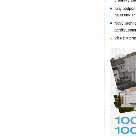
vrtulníky zá
Kraj podpoři
nalezeny sc
Nový prohlí
nepřístupno
Více z rubri