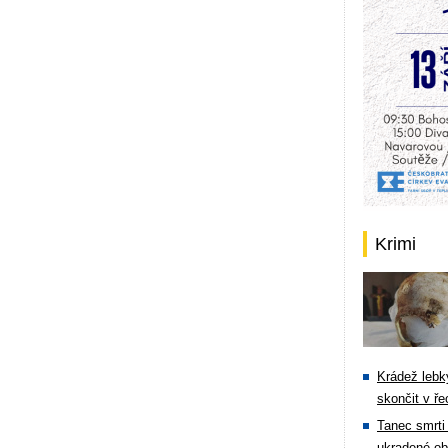
Krimi
Krádež lebky
skončit v ře
Tanec smrti 
ukradené ob