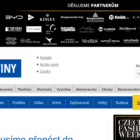
Kontakt
Archiv novin
Dn
Ceníky
lovarský
Plzeňský
Jihočeský
Vysočina
Jihomoravský
Zlínský
Moravskoslez
ek
Politika
Válka
Krimi
Zajímavosti
Volby
Kultura
S
2014
Reality
Cestování
Volby 2013
Technika
Charita
Os
musíme přenést do