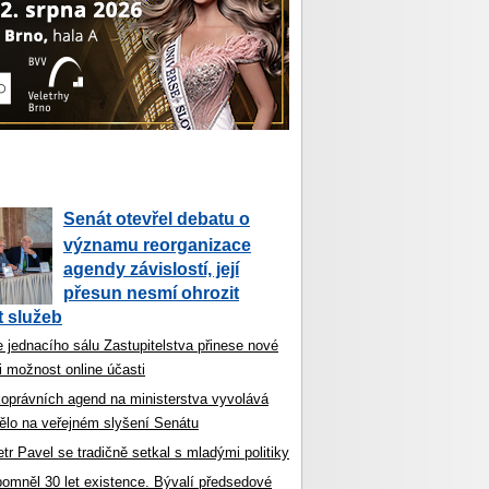
Senát otevřel debatu o
významu reorganizace
agendy závislostí, její
přesun nesmí ohrozit
 služeb
 jednacího sálu Zastupitelstva přinese nové
i možnost online účasti
koprávních agend na ministerstva vyvolává
ělo na veřejném slyšení Senátu
tr Pavel se tradičně setkal s mladými politiky
ipomněl 30 let existence. Bývalí předsedové