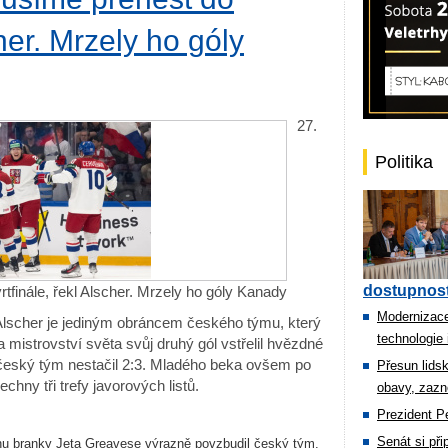
cher. Mrzely ho góly
27.
Politika
dostupnost
tfinále, řekl Alscher. Mrzely ho góly Kanady
Modernizace
Alscher je jediným obráncem českého týmu, který
technologie 
 mistrovství světa svůj druhý gól vstřelil hvězdné
český tým nestačil 2:3. Mladého beka ovšem po
Přesun lids
chny tři trefy javorových listů.
obavy, zazn
Prezident Pe
Senát si př
hu branky Jeta Greavese výrazně povzbudil český tým.