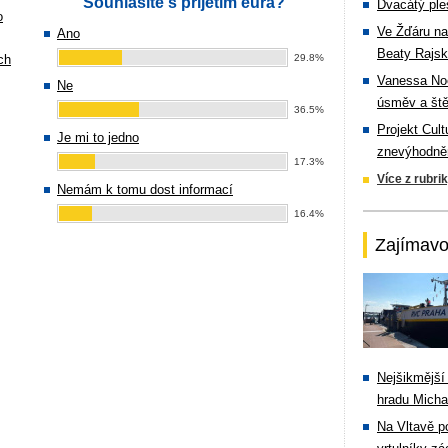
Souhlasíte s přijetím eura?
Dvacátý ple
o
Ve Žďáru na
Ano
Beaty Rajsk
ch
29.8%
Vanessa Noe
Ne
úsměv a ště
36.5%
Projekt Cul
Je mi to jedno
znevýhodněn
17.3%
Více z rubri
Nemám k tomu dost informací
16.4%
Zajímavo
Nejšikmější
hradu Michal
Na Vltavě p