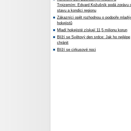
Trojzemím: Edvard Kožušník podá zprávu 
stavu a kondici regionu
Zákazníci opět rozhodnou o podpoře mladý
hokejistů
Mladí hokejisté získají 11,5 milionu korun
Blíží se Světový den srdce: Jak ho nejlépe
chránit
Blíží se cirkusové noci