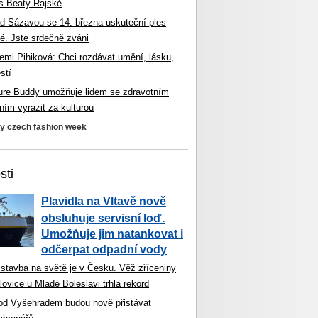
s Beaty Rajské
d Sázavou se 14. března uskuteční ples
é. Jste srdečně zváni
mi Pihiková: Chci rozdávat umění, lásku,
stí
ture Buddy umožňuje lidem se zdravotním
ím vyrazit za kulturou
ky czech fashion week
sti
Plavidla na Vltavě nově
obsluhuje servisní loď.
Umožňuje jim natankovat i
odčerpat odpadní vody
 stavba na světě je v Česku. Věž zříceniny
ovice u Mladé Boleslavi trhla rekord
od Vyšehradem budou nově přistávat