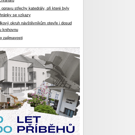
chranářů
l opravu střechy katedrály, při které byly
hránky se vzkazy
dkový okruh návštěvníkům otevře i dosud
u knihovnu
ky zajímavosti