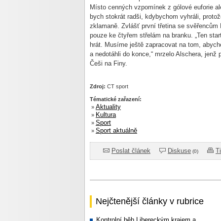
Místo cenných vzpomínek z gólové euforie ale
bych stokrát radši, kdybychom vyhráli, proto
zklamaně. Zvlášť první třetina se svěřencům 
pouze ke čtyřem střelám na branku. „Ten start,
hrát. Musíme ještě zapracovat na tom, abycho
a nedotáhli do konce,“ mrzelo Alschera, jenž pr
Češi na Finy.
Zdroj:
CT sport
Tématické zařazení:
Aktuality
»
Kultura
»
Sport
»
Sport aktuálně
»
Poslat článek
Diskuse
T
(0)
Nejčtenější články v rubrice
Kontrolní běh Libereckým krajem a