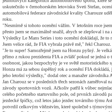
jednotlivých kategoriích automobilového sportu, které s
uskutečnilo v černohorském letovisku Sveti Stefan, ocen
automobilová federace závodnické kvality Charouze udě
roku.
"Nesmírně si tohoto ocenění vážím. V letošním roce jsem
přesto jsem se maximálně snažil, abych se zlepšoval i na 
Výsledky Le Mans Series i toto ocenění dokládají, že to
Jsem velice rád, že FIA vybrala právě mě," řekl Charouz.
"Je to super! Samozřejmě jsem na Honzu pyšný. Je velká 
přímo z rukou prezidenta FIA a zvlášť pokud se jedná 
osobnost, jakou bezpochyby je ve světě motoristického s
Honza má za sebou úspěšný rok a ocenění FIA dokládá, 
jeho letošní výsledky," dodal otec a manažer závodníka
Jan Charouz se v posledních třech sezonách zaměřoval na
závody sportovních vozů. Ačkoliv patřil k vůbec nejml
celého početného startovního pole, od prvních závodů pat
jezdecké špičky, což letos jako jezdec továrního týmu A
potvrdil celkovým vítězstvím, které společně s týmový