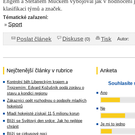
Engem a Stefanem Mückem vybojoval jak v hodnocení je
klasifikaci týmů a značek.
Tématické zařazení:
Sport
»
Diskuse
Poslat článek
Tisk
Autor:
(0)
Nejčtenější články v rubrice
Anketa
Kontrolní běh Libereckým krajem a
Souhlasíte 
Trojzemím: Edvard Kožušník podá zprávu o
Ano
stavu a kondici regionu
Zákazníci opět rozhodnou o podpoře mladých
hokejistů
Ne
Mladí hokejisté získají 11,5 milionu korun
Blíží se Světový den srdce: Jak ho nejlépe
Je mi to jedno
chránit
Blíží se cirkusové noci