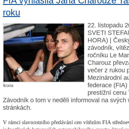
FIA vyhlásila Jana Charouze T
roku
22. listopadu 2
SVETI STEFA
HORA) | Český
závodník, vítěz
ročníku Le Ma
Charouz převza
večer z rukou 
Mezinárodní a
federace (FIA)
Ikona
prestižní cenu 
Závodník o tom v neděli informoval na svýc
stránkách.
V rámci slavnostního předávání cen vítězům FIA středo