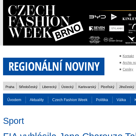
Kontakt
Archiv n
Ceníky
Praha
Středočeský
Liberecký
Ústecký
Karlovarský
Plzeňský
Jihočeský
Úvodem
Aktuality
Czech Fashion Week
Politika
Válka
Auto
Doprava
Zvířata
ZOH Soči 2014
Reality
Cestován
Sport
Rozhovory