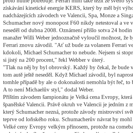
proto nutně potřebuje. Ferrari míní také těžit ze svého s
získávání kinetické energie KERS, který by měl být vý
nadcházejících závodech ve Valencii, Spa, Monze a Sing
Schumacher nový monopost F60 nikdy netestoval a ve v
neseděl od dubna 2008. Oznámení přišlo sotva 24 hodin 
manažer Willi Weber jednoznačně vyloučil možnost, že 
Ferrari znovu závodil. "Ať už bude za volanem Ferrari ve
kdokoli, Michael Schumacher to nebude. Nejsem si stopro
si jistý na 200 procent," řekl Webber v úterý.
"Tlak na něj by byl obrovský. Každý by čekal, že bude v
tom autě ještě neseděl. Když Michael závodil, byl napros
tomhle případě by ale o dokonalosti nemohla být řeč, to 
A to není Michaelův styl," dodal Weber.
Příštím závodem šampionátu je Velká cena Evropy, která 
španělské Valencii. Právě okruh ve Valencii je jedním z 
který Schumacher nezná, protože závody mistrovství svět
teprve od loňského roku. Schumacherův návrat by mohl 
Velké ceny Evropy velkým přínosem, protože na comeb