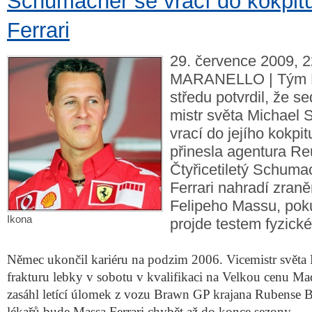
Schumacher se vrací do kokpitu
Ferrari
29. července 2009, 2
MARANELLO | Tým F1
středu potvrdil, že 
mistr světa Michael
vrací do jejího kokpi
přinesla agentura Re
Čtyřicetiletý Schuma
Ferrari nahradí zran
Felipeho Massu, po
Ikona
projde testem fyzické
Němec ukončil kariéru na podzim 2006. Vicemistr světa 
frakturu lebky v sobotu v kvalifikaci na Velkou cenu M
zasáhl letící úlomek z vozu Brawn GP krajana Rubense Ba
lékařů bude Massa Ferrari chybět až do konce sezony.