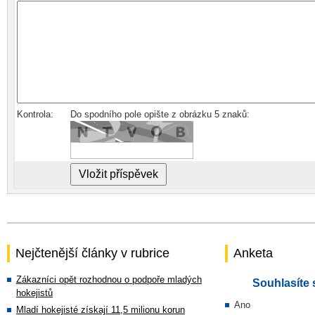
Kontrola:
Do spodního pole opište z obrázku 5 znaků:
Nejčtenější články v rubrice
Anketa
Zákazníci opět rozhodnou o podpoře mladých
Souhlasíte 
hokejistů
Ano
Mladí hokejisté získají 11,5 milionu korun