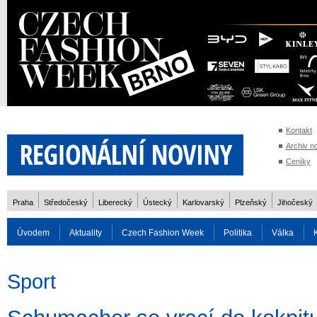
Kontakt
Archiv n
Ceníky
Praha
Středočeský
Liberecký
Ústecký
Karlovarský
Plzeňský
Jihočeský
Úvodem
Aktuality
Czech Fashion Week
Politika
Válka
Auto
Doprava
Zvířata
ZOH Soči 2014
Reality
Cestován
Sport
Rozhovory