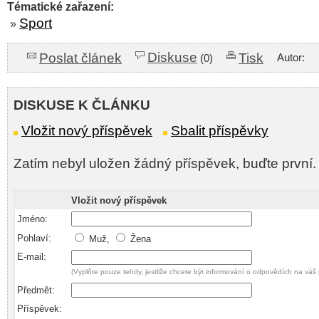
Tématické zařazení:
Sport
»
Diskuse
Poslat článek
Tisk
Autor:
(0)
DISKUSE K ČLÁNKU
Vložit nový příspěvek
Sbalit příspěvky
Zatím nebyl uložen žádný příspěvek, buďte první.
Vložit nový příspěvek
Jméno:
Pohlaví:
Muž,
Žena
E-mail:
(Vyplňte pouze tehdy, jestliže chcete být informování o odpovědích na váš 
Předmět:
Příspěvek: