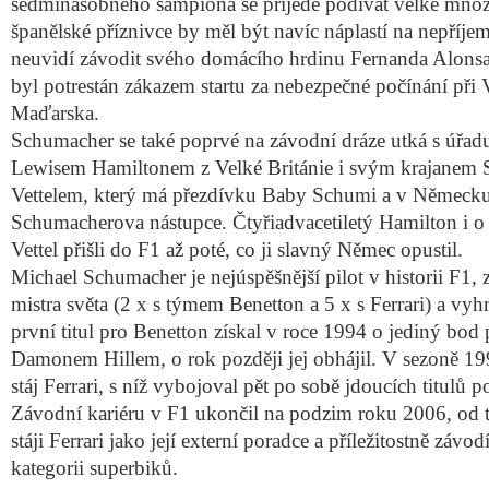
sedminásobného šampiona se přijede podívat velké množ
španělské příznivce by měl být navíc náplastí na nepříjem
neuvidí závodit svého domácího hrdinu Fernanda Alonsa
byl potrestán zákazem startu za nebezpečné počínání při 
Maďarska.
Schumacher se také poprvé na závodní dráze utká s úřadu
Lewisem Hamiltonem z Velké Británie i svým krajanem 
Vettelem, který má přezdívku Baby Schumi a v Německu
Schumacherova nástupce. Čtyřiadvacetiletý Hamilton i o
Vettel přišli do F1 až poté, co ji slavný Němec opustil.
Michael Schumacher je nejúspěšnější pilot v historii F1, z
mistra světa (2 x s týmem Benetton a 5 x s Ferrari) a vyh
první titul pro Benetton získal v roce 1994 o jediný bod
Damonem Hillem, o rok později jej obhájil. V sezoně 199
stáj Ferrari, s níž vybojoval pět po sobě jdoucích titulů
Závodní kariéru v F1 ukončil na podzim roku 2006, od t
stáji Ferrari jako její externí poradce a příležitostně záv
kategorii superbiků.