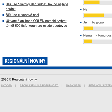
Blíží se Světový den srdce: Jak ho nejlépe
chránit
Ne
Blíží se cirkusové noci
Uživatelé aplikace ORLEN pomohli vybrat
Je mi to jedno
téměř 600 tisíc korun pro mladé sportovce
Nemám k tomu dost
2026 © Regionální noviny
ÚVODEM
|
PROHLÁŠENÍ O PŘÍSTUPNOSTI
|
MAPA WEBU
|
REDAKČNÍ SYSTÉ