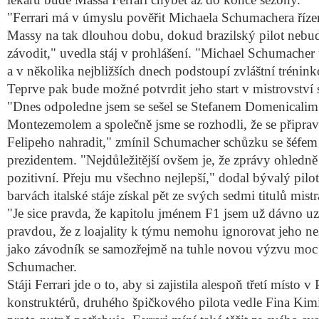
"Ferrari má v úmyslu pověřit Michaela Schumachera říz
Massy na tak dlouhou dobu, dokud brazilský pilot neb
závodit," uvedla stáj v prohlášení. "Michael Schumacher
a v několika nejbližších dnech podstoupí zvláštní tréni
Teprve pak bude možné potvrdit jeho start v mistrovství s
"Dnes odpoledne jsem se sešel se Stefanem Domenicalim
Montezemolem a společně jsme se rozhodli, že se připra
Felipeho nahradit," zmínil Schumacher schůzku se šéfem 
prezidentem. "Nejdůležitější ovšem je, že zprávy ohledně
pozitivní. Přeju mu všechno nejlepší," dodal bývalý pilot 
barvách italské stáje získal pět ze svých sedmi titulů mistr
"Je sice pravda, že kapitolu jménem F1 jsem už dávno uzav
pravdou, že z loajality k týmu nemohu ignorovat jeho neš
jako závodník se samozřejmě na tuhle novou výzvu moc 
Schumacher.
Stáji Ferrari jde o to, aby si zajistila alespoň třetí místo v
konstruktérů, druhého špičkového pilota vedle Fina Ki