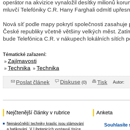
operátor na akvizice vynaložil desítky milionů koru
mluvčí Telefóniky C.R. Hany Farghali odmítl upřesni
Nová síť podle mapy pokrytí společnosti zasahuje
České republiky včetně většiny velkých měst. Zatí
bude Telefónica C.R. v nákupech lokálních sítích p
Tématické zařazení:
Zajímavosti
»
Technika
Technika
»
»
Diskuse
Poslat článek
Tisk
Autor:
(0)
Nejčtenější články v rubrice
Anketa
Nejnáročnější techniky kraslic jsou slámování
Souhlasíte 
a batikování. V Libotenicích vystavují tisíce