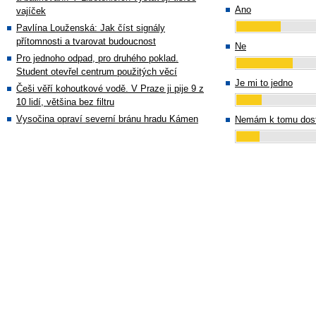
Ano
vajíček
Pavlína Louženská: Jak číst signály
přítomnosti a tvarovat budoucnost
Ne
Pro jednoho odpad, pro druhého poklad.
Student otevřel centrum použitých věcí
Je mi to jedno
Češi věří kohoutkové vodě. V Praze ji pije 9 z
10 lidí, většina bez filtru
Vysočina opraví severní bránu hradu Kámen
Nemám k tomu dost