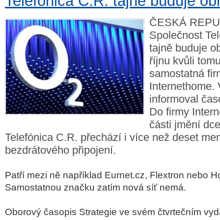
Telefónica C.R. tajně buduje obř
ČESKÁ REPUB
Společnost Tel
tajně buduje ob
říjnu kvůli tom
samostatná fi
Internethome. 
informoval čas
Do firmy Inte
části jmění dce
Telefónica C.R. přechází i více než deset men
bezdrátového připojení.
Patří mezi ně například Eurnet.cz, Flextron nebo H
Samostatnou značku zatím nová síť nemá.
Oborový časopis Strategie ve svém čtvrtečním vyd