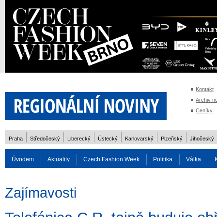
Kontakt
Archiv n
Ceníky
Praha
Středočeský
Liberecký
Ústecký
Karlovarský
Plzeňský
Jihočeský
Úvodem
Aktuality
Czech Fashion Week
Politika
Válka
Auto
Doprava
Zvířata
ZOH Soči 2014
Reality
Cestován
Zajímavosti
Rozhovory