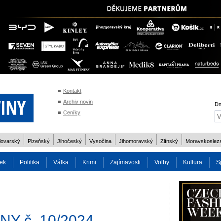
Kontakt
Archiv novin
Dn
Ceníky
lovarský
Plzeňský
Jihočeský
Vysočina
Jihomoravský
Zlínský
Moravskoslez
ek
Politika
Válka
Krimi
Zajímavosti
Volby
Kultura
S
2014
Reality
Cestování
Volby 2013
Technika
Charita
Os
Y č. 10/2024