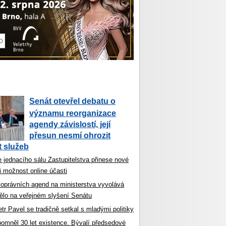
Senát otevřel debatu o
významu reorganizace
agendy závislostí, její
přesun nesmí ohrozit
 služeb
 jednacího sálu Zastupitelstva přinese nové
i možnost online účasti
koprávních agend na ministerstva vyvolává
ělo na veřejném slyšení Senátu
tr Pavel se tradičně setkal s mladými politiky
ipomněl 30 let existence. Bývalí předsedové