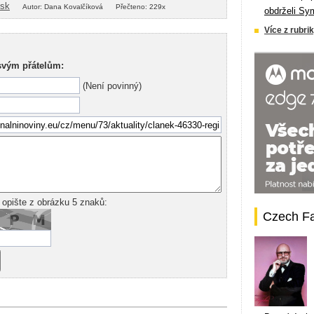
isk
Autor: Dana Kovalčíková
Přečteno: 229x
obdrželi Sy
Více z rubrik
svým přátelům:
(Není povinný)
 opište z obrázku 5 znaků:
Czech F