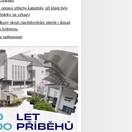
chranářů
l opravu střechy katedrály, při které byly
hránky se vzkazy
dkový okruh návštěvníkům otevře i dosud
u knihovnu
ky zajímavosti