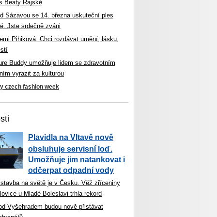
s Beaty Rajské
d Sázavou se 14. března uskuteční ples
é. Jste srdečně zváni
mi Pihiková: Chci rozdávat umění, lásku,
stí
ture Buddy umožňuje lidem se zdravotním
ím vyrazit za kulturou
ky czech fashion week
sti
Plavidla na Vltavě nově
obsluhuje servisní loď.
Umožňuje jim natankovat i
odčerpat odpadní vody
 stavba na světě je v Česku. Věž zříceniny
ovice u Mladé Boleslavi trhla rekord
od Vyšehradem budou nově přistávat