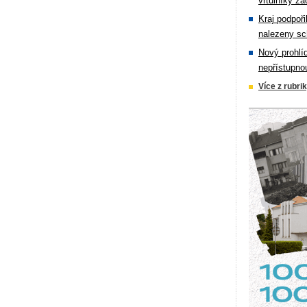
vrtulníky zá
Kraj podpoři
nalezeny sc
Nový prohlí
nepřístupno
Více z rubri