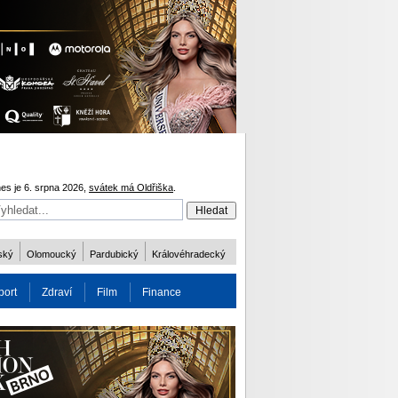
es je 6. srpna 2026,
svátek má Oldřiška
.
ský
Olomoucký
Pardubický
Královéhradecký
port
Zdraví
Film
Finance
obnost
Více
ODM 2016