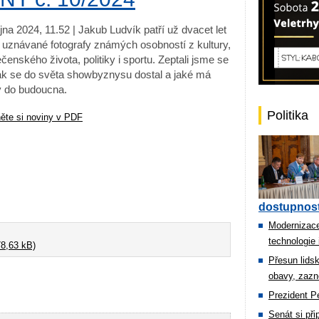
íjna 2024, 11.52 | Jakub Ludvík patří už dvacet let
 uznávané fotografy známých osobností z kultury,
čenského života, politiky i sportu. Zeptali jsme se
jak se do světa showbyznysu dostal a jaké má
y do budoucna.
Politika
ěte si noviny v PDF
dostupnost
Modernizace
technologie 
8,63 kB)
Přesun lids
obavy, zazn
Prezident Pe
Senát si př