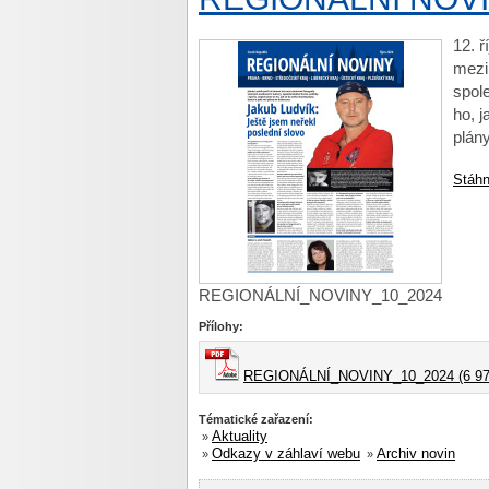
12. ř
mezi
spole
ho, 
plán
Stáhn
REGIONÁLNÍ_NOVINY_10_2024
Přílohy:
REGIONÁLNÍ_NOVINY_10_2024 (6 97
Tématické zařazení:
Aktuality
»
Odkazy v záhlaví webu
Archiv novin
»
»