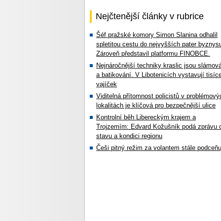
Nejčtenější články v rubrice
Šéf pražské komory Simon Slanina odhalil
spletitou cestu do nejvyšších pater byznys
Zároveň představil platformu FINOBCE.
Nejnáročnější techniky kraslic jsou slámov
a batikování. V Libotenicích vystavují tisíc
vajíček
Viditelná přítomnost policistů v problémový
lokalitách je klíčová pro bezpečnější ulice
Kontrolní běh Libereckým krajem a
Trojzemím: Edvard Kožušník podá zprávu 
stavu a kondici regionu
Češi pitný režim za volantem stále podceňu