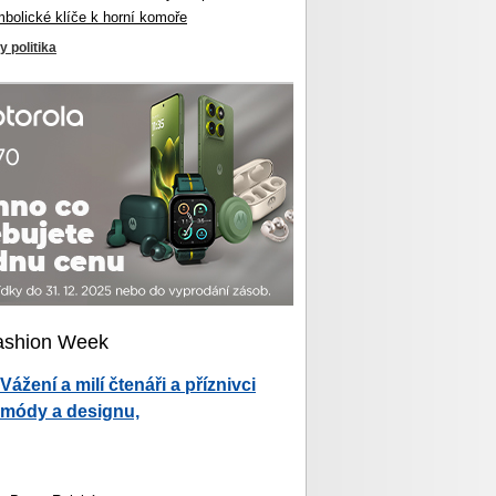
mbolické klíče k horní komoře
y politika
ashion Week
Vážení a milí čtenáři a příznivci
módy a designu,