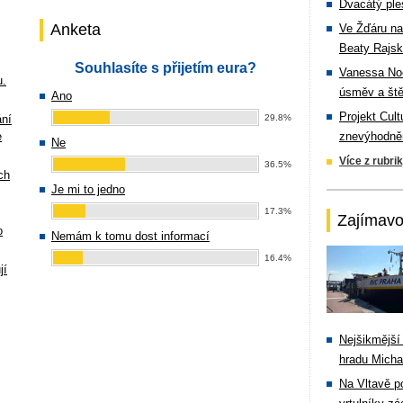
Dvacátý ple
Anketa
Ve Žďáru na
Beaty Rajsk
Souhlasíte s přijetím eura?
Vanessa Noe
u.
úsměv a ště
Ano
Projekt Cul
ání
29.8%
e
znevýhodněn
Ne
Více z rubri
36.5%
ch
Je mi to jedno
17.3%
Zajímavo
o
Nemám k tomu dost informací
16.4%
jí
Nejšikmější
hradu Michal
Na Vltavě p