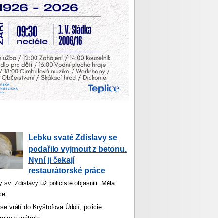
Lebku svaté Zdislavy se
podařilo vyjmout z betonu.
Nyní ji čekají
restaurátorské práce
 sv. Zdislavy už policisté objasnili. Měla
ce
se vrátí do Kryštofova Údolí, policie
razy vypátrala