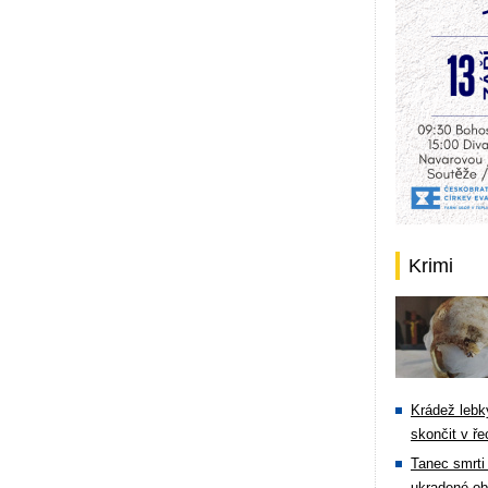
Krimi
Krádež lebky
skončit v ře
Tanec smrti 
ukradené ob