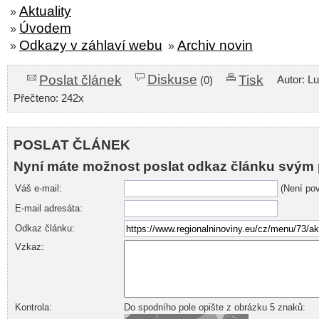
Aktuality
»
Úvodem
»
Odkazy v záhlaví webu
Archiv novin
»
»
Diskuse
Poslat článek
Tisk
Autor: L
(0)
Přečteno: 242x
POSLAT ČLÁNEK
Nyní máte možnost poslat odkaz článku svým 
Váš e-mail:
(Není pov
E-mail adresáta:
Odkaz článku:
Vzkaz:
Kontrola:
Do spodního pole opište z obrázku 5 znaků: