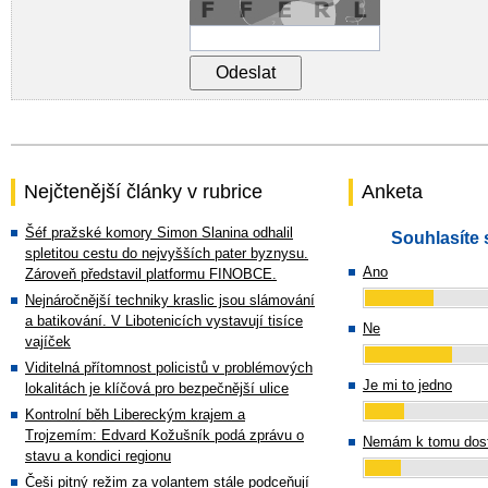
Nejčtenější články v rubrice
Anketa
Šéf pražské komory Simon Slanina odhalil
Souhlasíte 
spletitou cestu do nejvyšších pater byznysu.
Ano
Zároveň představil platformu FINOBCE.
Nejnáročnější techniky kraslic jsou slámování
a batikování. V Libotenicích vystavují tisíce
Ne
vajíček
Viditelná přítomnost policistů v problémových
Je mi to jedno
lokalitách je klíčová pro bezpečnější ulice
Kontrolní běh Libereckým krajem a
Trojzemím: Edvard Kožušník podá zprávu o
Nemám k tomu dost
stavu a kondici regionu
Češi pitný režim za volantem stále podceňují