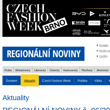
Kontakt
Archiv n
Ceníky
Praha
Středočeský
Liberecký
Ústecký
Karlovarský
Plzeňský
Jihočeský
Úvodem
Aktuality
Czech Fashion Week
Politika
Válka
Auto
Doprava
Zvířata
ZOH Soči 2014
Reality
Cestován
Aktuality
Rozhovory