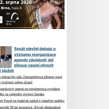
Senát otevřel debatu o
významu reorganizace
agendy závislostí, její
přesun nesmí ohrozit
 služeb
 jednacího sálu Zastupitelstva přinese nové
i možnost online účasti
koprávních agend na ministerstva vyvolává
ělo na veřejném slyšení Senátu
tr Pavel se tradičně setkal s mladými politiky
ipomněl 30 let existence. Bývalí předsedové