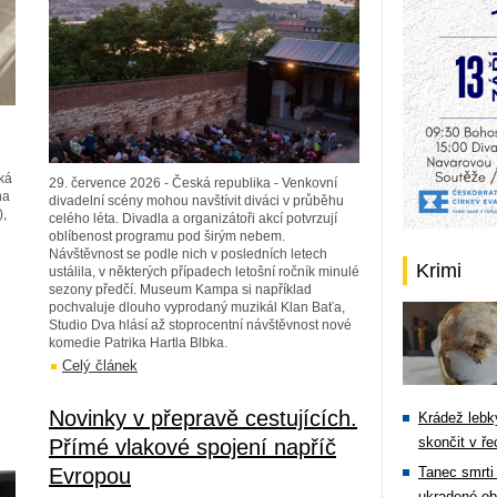
ká
29. července 2026 - Česká republika - Venkovní
na
divadelní scény mohou navštívit diváci v průběhu
),
celého léta. Divadla a organizátoři akcí potvrzují
oblíbenost programu pod širým nebem.
Návštěvnost se podle nich v posledních letech
Krimi
ustálila, v některých případech letošní ročník minulé
sezony předčí. Museum Kampa si například
pochvaluje dlouho vyprodaný muzikál Klan Baťa,
Studio Dva hlásí až stoprocentní návštěvnost nové
komedie Patrika Hartla Blbka.
Celý článek
Novinky v přepravě cestujících.
Krádež lebky
skončit v ře
Přímé vlakové spojení napříč
Evropou
Tanec smrti 
ukradené ob