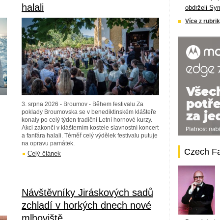
halali
obdrželi Sy
Více z rubrik
3. srpna 2026 - Broumov - Během festivalu Za
poklady Broumovska se v benediktinském klášteře
konaly po celý týden tradiční Letní hornové kurzy.
Akci zakončí v klášterním kostele slavnostní koncert
a fanfára halali. Téměř celý výdělek festivalu putuje
na opravu památek.
Czech F
Celý článek
Návštěvníky Jiráskových sadů
zchladí v horkých dnech nové
mlhoviště