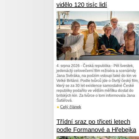
vidělo 120 tisíc lidí
4. srpna 2026 - Česká republika - Pět švestek,
jedenáctý celovečerní film režiséra a scenáristy
Jana Svěráka, na podzim vstoupí také do kin ve
Velké Británii. Podle tvůrců jde o čtvrtý český film,
který se za 30 let existence samostatné České
republiky podařilo ve větším měřítku dostat do
britských kin. Za tvůrce o tom informovala Jana
Šafářová.
Celý článek
Třídní sraz po třiceti letech
podle Formanové a Hřebejka