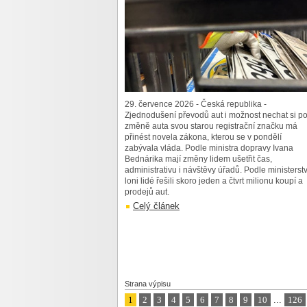
29. července 2026 - Česká republika -
Zjednodušení převodů aut i možnost nechat si p
změně auta svou starou registrační značku má
přinést novela zákona, kterou se v pondělí
zabývala vláda. Podle ministra dopravy Ivana
Bednárika mají změny lidem ušetřit čas,
administrativu i návštěvy úřadů. Podle ministerst
loni lidé řešili skoro jeden a čtvrt milionu koupí a
prodejů aut.
Celý článek
Strana výpisu
1
2
3
4
5
6
7
8
9
10
...
126