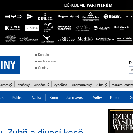
Kontakt
Archiv novin
Dn
Ceníky
lovarský
Plzeňský
Jihočeský
Vysočina
Jihomoravský
Zlínský
Moravskoslez
ek
Politika
Válka
Krimi
Zajímavosti
Volby
Kultura
S
2014
Reality
Cestování
Volby 2013
Technika
Charita
Os
u. Zubři a divocí koně