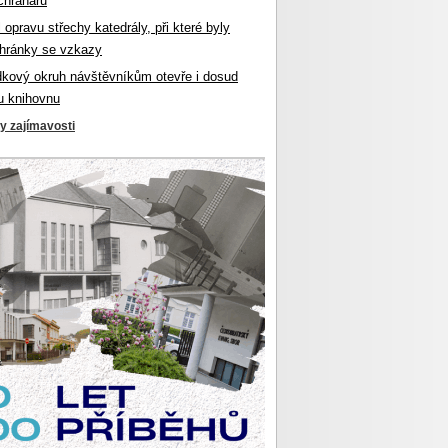
chranářů
l opravu střechy katedrály, při které byly
hránky se vzkazy
dkový okruh návštěvníkům otevře i dosud
u knihovnu
ky zajímavosti