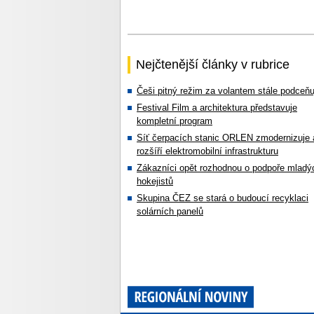
Nejčtenější články v rubrice
Češi pitný režim za volantem stále podceňu
Festival Film a architektura představuje
kompletní program
Síť čerpacích stanic ORLEN zmodernizuje 
rozšíří elektromobilní infrastrukturu
Zákazníci opět rozhodnou o podpoře mladý
hokejistů
Skupina ČEZ se stará o budoucí recyklaci
solárních panelů