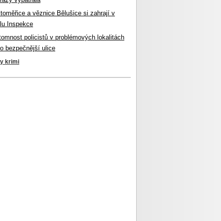
itoměřice a věznice Bělušice si zahrají v
lu Inspekce
ítomnost policistů v problémových lokalitách
ro bezpečnější ulice
ky krimi