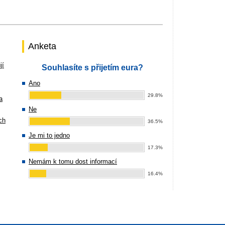
Anketa
jí
Souhlasíte s přijetím eura?
Ano
29.8%
a
Ne
ch
36.5%
Je mi to jedno
17.3%
Nemám k tomu dost informací
16.4%