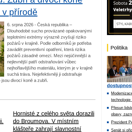
ů v přírodě
6. srpna 2026 - Česká republika –
Dlouhodobé sucho provázané opakovanými
teplotními extrémy výrazně zvyšují riziko
požárů v krajině. Podle odborníků je potřeba
Politika
zavádět preventivní opatření, která rizika
požárů zásadně omezí. Mezi nejúčinnější a
nejlevnější patří odstraňování vůbec
nejhořlavějšího materiálu, kterým je v krajině
suchá tráva. Nejefektivněji ji odstraňuje
 jsou divocí koně a zubři.
dostupnost
Modernizace
technologie 
Přesun lids
Hornisté z celého světa dorazili
obavy, zazn
i.
do Broumova. V místním
Prezident Pe
klášteře zahrají slavnostní
Senát si př