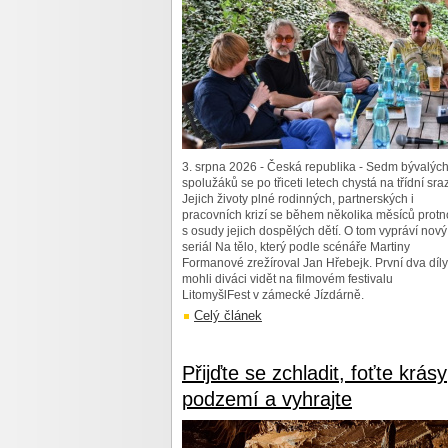
3. srpna 2026 - Česká republika - Sedm bývalýc
spolužáků se po třiceti letech chystá na třídní sraz
Jejich životy plné rodinných, partnerských i
pracovních krizí se během několika měsíců prot
s osudy jejich dospělých dětí. O tom vypráví nový
seriál Na tělo, který podle scénáře Martiny
Formanové zrežíroval Jan Hřebejk. První dva díly
mohli diváci vidět na filmovém festivalu
LitomyšlFest v zámecké Jízdárně.
Celý článek
Přijďte se zchladit, foťte krásy
podzemí a vyhrajte