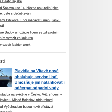
s Beaty Rajské
d Sázavou se 14. března uskuteční ples
é. Jste srdečně zváni
mi Pihiková: Chci rozdávat umění, lásku,
stí
ture Buddy umožňuje lidem se zdravotním
ím vyrazit za kulturou
ky czech fashion week
sti
Plavidla na Vltavě nově
obsluhuje servisní loď.
Umožňuje jim natankovat i
odčerpat odpadní vody
 stavba na světě je v Česku. Věž zříceniny
ovice u Mladé Boleslavi trhla rekord
od Vyšehradem budou nově přistávat