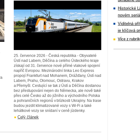
Historické L
novém seriá
Viditelná př
je klíčová p
Více z rubri
o
25. července 2026 - Česká republika - Obyvatelé
Ústí nad Labem, Děčína a celého Ústeckého kraje
získají od 31. července nové přímé vlakové spojení
napříč Evropou. Mezinárodní linka Leo Express
propojí Frankfurt nad Mohanem, Drážďany, Ústí nad
va
Labem, Prahu, Olomouc, Ostravu, Krakov
a Přemyšl. Cestující se tak z Ústí a Děčína dostanou
bez přestupování nejen do Německa, ale nově také
přes celé Česko až do jižního a východního Polska
a pohraničních regionů v blízkosti Ukrajiny. Na trase
budou jezdit klimatizované vozy s Wi-Fi a také
lehátkové vozy se snídaní v ceně jízdenky.
Celý článek