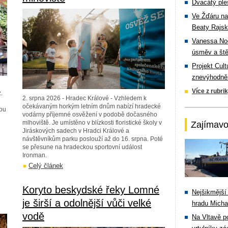
Dvacátý ple
Ve Žďáru na
Beaty Rajsk
Vanessa Noe
úsměv a ště
Projekt Cul
znevýhodněn
h
Více z rubri
.
2. srpna 2026 - Hradec Králové - Vzhledem k
očekávaným horkým letním dnům nabízí hradecké
nou
vodárny příjemné osvěžení v podobě dočasného
mlhoviště. Je umístěno v blízkosti floristické školy v
Zajímavo
Jiráskových sadech v Hradci Králové a
návštěvníkům parku poslouží až do 16. srpna. Poté
se přesune na hradeckou sportovní událost
Ironman.
Celý článek
Koryto beskydské řeky Lomné
Nejšikmější
je širší a odolnější vůči velké
hradu Michal
vodě
Na Vltavě p