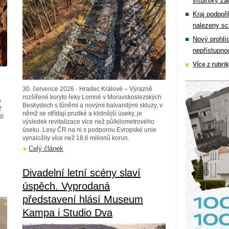
vrtulníky zá
Kraj podpoři
nalezeny sc
Nový prohlí
nepřístupno
Více z rubri
30. července 2026 - Hradec Králové – Výrazně
rozšířené koryto řeky Lomné v Moravskoslezských
a
Beskydech s tůněmi a novými balvanitými skluzy, v
ž
němž se střídají prudké a klidnější úseky, je
dí
výsledek revitalizace více než půlkilometrového
úseku. Lesy ČR na ni s podporou Evropské unie
vynaložily více než 18,6 milionů korun.
Celý článek
Divadelní letní scény slaví
úspěch. Vyprodaná
představení hlásí Museum
Kampa i Studio Dva