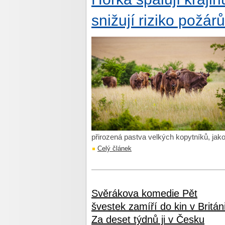
snižují riziko požár
přirozená pastva velkých kopytníků, jako
Celý článek
Svěrákova komedie Pět
švestek zamíří do kin v Británi
Za deset týdnů ji v Česku