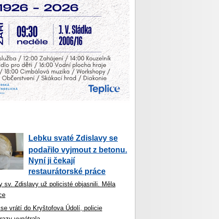
Lebku svaté Zdislavy se
podařilo vyjmout z betonu.
Nyní ji čekají
restaurátorské práce
 sv. Zdislavy už policisté objasnili. Měla
ce
se vrátí do Kryštofova Údolí, policie
razy vypátrala