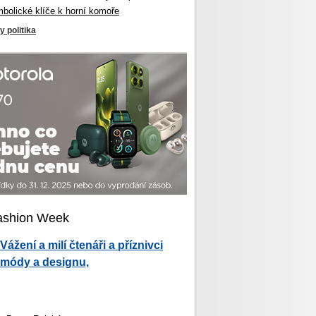
mbolické klíče k horní komoře
y politika
ashion Week
Vážení a milí čtenáři a příznivci
módy a designu,