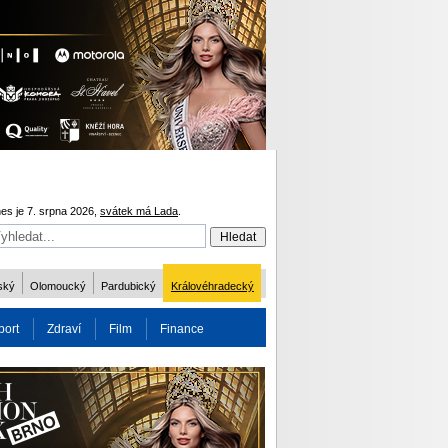
es je 7. srpna 2026,
svátek má Lada
.
ský
Olomoucký
Pardubický
Královéhradecký
port
Zdraví
Film
Finance
obnost
Více
ODM 2016