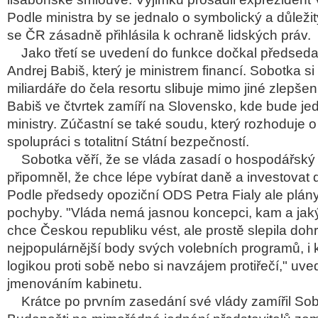
Podle ministra by se jednalo o symbolický a důležit
se ČR zásadně přihlásila k ochraně lidských práv.
Jako třetí se uvedení do funkce dočkal předsed
Andrej Babiš, který je ministrem financí. Sobotka s
miliardáře do čela resortu slibuje mimo jiné zlepšen
Babiš ve čtvrtek zamíří na Slovensko, kde bude jed
ministry. Zúčastní se také soudu, který rozhoduje 
spolupráci s totalitní Státní bezpečností.
Sobotka věří, že se vláda zasadí o hospodářský 
připomněl, že chce lépe vybírat daně a investovat d
Podle předsedy opoziční ODS Petra Fialy ale plány
pochyby. "Vláda nemá jasnou koncepci, kam a j
chce Českou republiku vést, ale prostě slepila do
nejpopulárnější body svých volebních programů, i 
logikou proti sobě nebo si navzájem protiřečí," uve
jmenováním kabinetu.
Krátce po prvním zasedání své vlády zamířil So