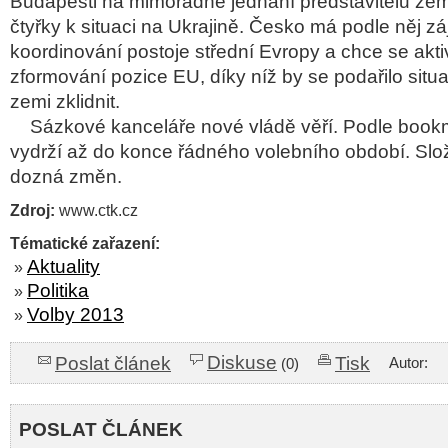
Budapešti na mimořádné jednání představitelů ze
čtyřky k situaci na Ukrajině. Česko má podle něj z
koordinování postoje střední Evropy a chce se aktiv
zformování pozice EU, díky níž by se podařilo situ
zemi zklidnit.
Sázkové kanceláře nové vládě věří. Podle book
vydrží až do konce řádného volebního období. Slo
dozná změn.
Zdroj:
www.ctk.cz
Tématické zařazení:
Aktuality
»
Politika
»
Volby 2013
»
Diskuse
Poslat článek
Tisk
Autor:
(0)
POSLAT ČLÁNEK