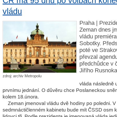
ČR má 95 dnů po volbách kone
vládu
Praha | Prezid
Zeman dnes j
vládu premiér
Sobotky. Pře
poté ve Strako
převzal agend
předchůdce v č
Jiřího Rusnoka
zdroj: archiv Metropolu
vláda následně 
prvnímu jednání. O důvěru chce Poslaneckou sn
kolem 18.února.
Zeman jmenoval vládu dvě hodiny po poledni. V
sedmnáctičlenném kabinetu bude mít ČSSD osm kř
lidovci tři. Podle prezidenta je jmenovaná vláda je