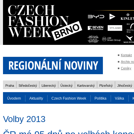
Kontakt
Archiv n
Ceníky
Praha
Středočeský
Liberecký
Ústecký
Karlovarský
Plzeňský
Jihočeský
Úvodem
Aktuality
Czech Fashion Week
Politika
Válka
Auto
Doprava
Zvířata
ZOH Soči 2014
Reality
Cestován
Volby 2013
Rozhovory