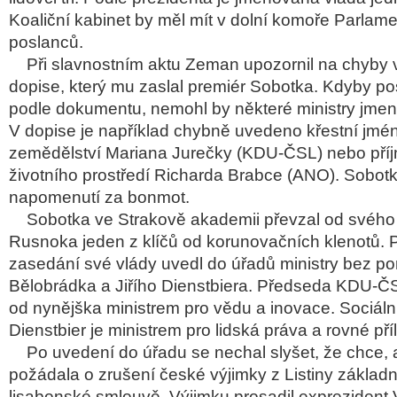
Koaliční kabinet by měl mít v dolní komoře Parlam
poslanců.
Při slavnostním aktu Zeman upozornil na chyby
dopise, který mu zaslal premiér Sobotka. Kdyby p
podle dokumentu, nemohl by některé ministry jmen
V dopise je například chybně uvedeno křestní jmén
zemědělství Mariana Jurečky (KDU-ČSL) nebo příj
životního prostředí Richarda Brabce (ANO). Sob
napomenutí za bonmot.
Sobotka ve Strakově akademii převzal od svého
Rusnoka jeden z klíčů od korunovačních klenotů. 
zasedání své vlády uvedl do úřadů ministry bez por
Bělobrádka a Jiřího Dienstbiera. Předseda KDU-Č
od nynějška ministrem pro vědu a inovace. Sociál
Dienstbier je ministrem pro lidská práva a rovné příl
Po uvedení do úřadu se nechal slyšet, že chce, 
požádala o zrušení české výjimky z Listiny základn
lisabonské smlouvě. Výjimku prosadil exprezident 