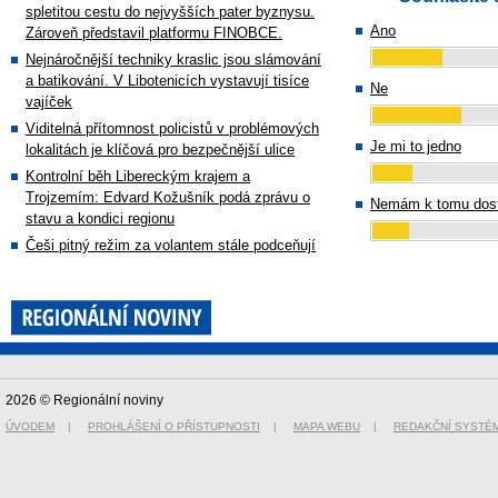
spletitou cestu do nejvyšších pater byznysu.
Ano
Zároveň představil platformu FINOBCE.
Nejnáročnější techniky kraslic jsou slámování
a batikování. V Libotenicích vystavují tisíce
Ne
vajíček
Viditelná přítomnost policistů v problémových
Je mi to jedno
lokalitách je klíčová pro bezpečnější ulice
Kontrolní běh Libereckým krajem a
Trojzemím: Edvard Kožušník podá zprávu o
Nemám k tomu dost
stavu a kondici regionu
Češi pitný režim za volantem stále podceňují
2026 © Regionální noviny
ÚVODEM
|
PROHLÁŠENÍ O PŘÍSTUPNOSTI
|
MAPA WEBU
|
REDAKČNÍ SYSTÉ