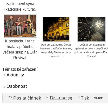
zastoupení syna
(kategorie kultura).
K poslechu i tanci
Úderem 22. hodiny čekali
A dočkali se. Slavnostní
hrála v průběhu
hosté na tradiční ohňostroj,
galavečer potom do půlnoci
večera skupina Elán
který vždy Metropol párty
pokračoval se skupinou Elá
doprovází.
Revival.
Revival.
Tématické zařazení:
Aktuality
»
Osobnost
»
Diskuse
Poslat článek
Tisk
Autor:
(0)