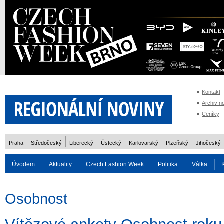
Kontakt
Archiv n
Ceníky
Praha
Středočeský
Liberecký
Ústecký
Karlovarský
Plzeňský
Jihočeský
Úvodem
Aktuality
Czech Fashion Week
Politika
Válka
Auto
Doprava
Zvířata
ZOH Soči 2014
Reality
Cestován
Osobnost
Rozhovory