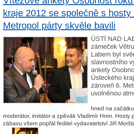
Vítězové ankety Osobnost rok
kraje 2012 se společně s hosty 
Metropol párty skvěle bavili
ÚSTÍ NAD LAB
zámeček Větru
Labem byl sv
slavnostního 
ankety Osobno
Ústeckého kra
zároveň 6. Met
uvolněnou atmo
hned na začátku
moderátor, imitátor a zpěvák Vladimír Hron. Hosty p
zábavu všem popřál ředitel vydavatelství Jiří Moršt