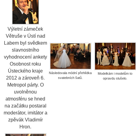
Výletní zámeček
Větruše v Ústí nad
Labem byl svědkem
slavnostního
vyhodnocení ankety
Osobnost roku
Ústeckého kraje
Následovala módní přehlídka
Modelkám i modelům to
2012 a zároveň 6.
svatebních šatů.
opravdu slušelo.
Metropol párty. O
uvolněnou
atmosféru se hned
na začátku postaral
moderátor, imitátor a
zpěvák Vladimír
Hron.