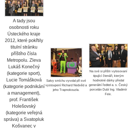
A tady jsou
osobnosti roku
Ústeckého kraje
2012, které pokřtily
titulní stránku
příštího čísla
Metropolu. Zleva
Lukáš Konečný
Na své si přišli i vylosovaní
(kategorie sport),
tipující čtenáři, kterým
Lucie Tomášková
hodnotné dárky předal
Salvy smíchu vyvolal při své
generální ředitel a. s. Český
vystoupení Richard Nedvěd a
(kategorie podnikání
porcelán Dubí Ing. Vladimír
jeho Trapnokouzla.
a management),
Feix.
prof. František
Holešovský
(kategorie veřejná
správa) a Svatopluk
Košvanec v