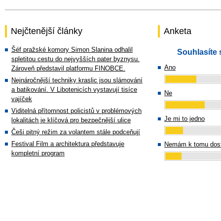
Nejčtenější články
Anketa
Šéf pražské komory Simon Slanina odhalil
Souhlasíte 
spletitou cestu do nejvyšších pater byznysu.
Ano
Zároveň představil platformu FINOBCE.
Nejnáročnější techniky kraslic jsou slámování
a batikování. V Libotenicích vystavují tisíce
Ne
vajíček
Viditelná přítomnost policistů v problémových
Je mi to jedno
lokalitách je klíčová pro bezpečnější ulice
Češi pitný režim za volantem stále podceňují
Festival Film a architektura představuje
Nemám k tomu dost
kompletní program