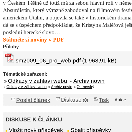
v Českém Těšíně už totiž má za sebou hlavní roli v něm
Absurdistán, který výrazně zabodoval na fi lmovém fest
americkém Utahu, a objevila se také v historickém drama
dá se s úspěchem předpokládat, že Kristýna Maléřová ješt
poslední herecké slovo…
Stáhněte si noviny v PDF
Přílohy:
sm2009_06_pro_web.pdf (1 968,91 kB)
Tématické zařazení:
Odkazy v záhlaví webu
Archiv novin
»
»
Odkazy v záhlaví webu
Archiv novin
Ostravský
»
»
»
Diskuse
Poslat článek
Tisk
Autor:
(0)
DISKUSE K ČLÁNKU
Vložit nový příspěvek
Sbalit příspěvky