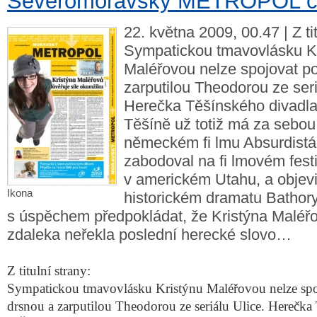
Severomoravský METROPOL č
22. května 2009, 00.47 | Z tit
Sympatickou tmavovlásku K
Maléřovou nelze spojovat p
zarputilou Theodorou ze seri
Herečka Těšínského divadl
Těšíně už totiž má za sebou 
německém fi lmu Absurdistá
zabodoval na fi lmovém fes
v americkém Utahu, a objevi
Ikona
historickém dramatu Bathory
s úspěchem předpokládat, že Kristýna Maléřo
zdaleka neřekla poslední herecké slovo…
Z titulní strany:
Sympatickou tmavovlásku Kristýnu Maléřovou nelze spo
drsnou a zarputilou Theodorou ze seriálu Ulice. Herečka