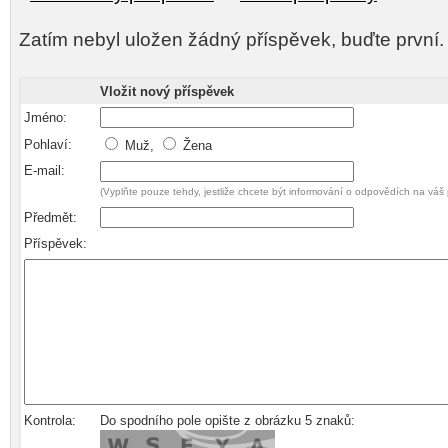
Zatím nebyl uložen žádný příspěvek, buďte první.
Vložit nový příspěvek
Jméno:
Pohlaví:
Muž,
Žena
E-mail:
(Vyplňte pouze tehdy, jestliže chcete být informování o odpovědích na váš 
Předmět:
Příspěvek:
Kontrola:
Do spodního pole opište z obrázku 5 znaků: