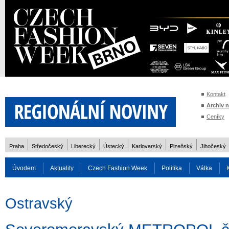
Kontakt
Archiv 
Ceníky
Praha
Středočeský
Liberecký
Ústecký
Karlovarský
Plzeňský
Jihočeský
Úvodem
Aktuality
Czech Fashion Week
Politika
Válka
Auto
Doprava
Zvířata
ZOH Soči 2014
Reality
Cestován
Ostravský
Rozhovory