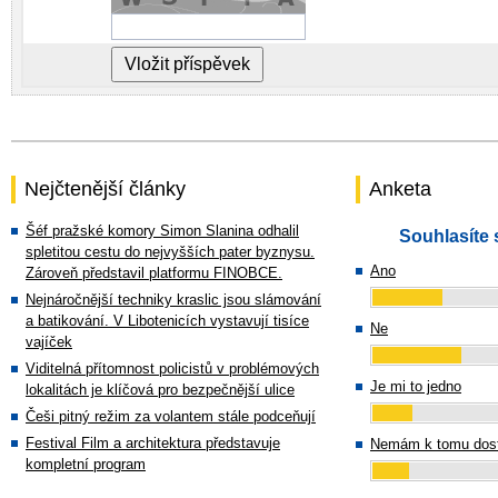
Nejčtenější články
Anketa
Šéf pražské komory Simon Slanina odhalil
Souhlasíte 
spletitou cestu do nejvyšších pater byznysu.
Ano
Zároveň představil platformu FINOBCE.
Nejnáročnější techniky kraslic jsou slámování
a batikování. V Libotenicích vystavují tisíce
Ne
vajíček
Viditelná přítomnost policistů v problémových
Je mi to jedno
lokalitách je klíčová pro bezpečnější ulice
Češi pitný režim za volantem stále podceňují
Festival Film a architektura představuje
Nemám k tomu dost
kompletní program