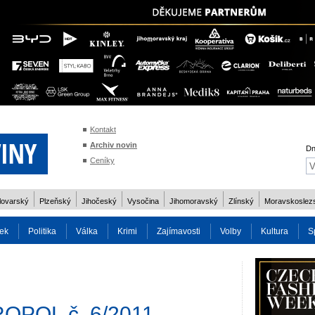
Kontakt
Archiv novin
Dn
Ceníky
lovarský
Plzeňský
Jihočeský
Vysočina
Jihomoravský
Zlínský
Moravskoslez
ek
Politika
Válka
Krimi
Zajímavosti
Volby
Kultura
S
2014
Reality
Cestování
Volby 2013
Technika
Charita
Os
OPOL č. 6/2011