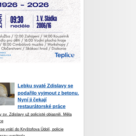
Lebku svaté Zdislavy se
podařilo vyjmout z betonu.
Nyní ji čekají
restaurátorské práce
 sv. Zdislavy už policisté objasnili. Měla
ce
se vrátí do Kryštofova Údolí, policie
razy vypátrala