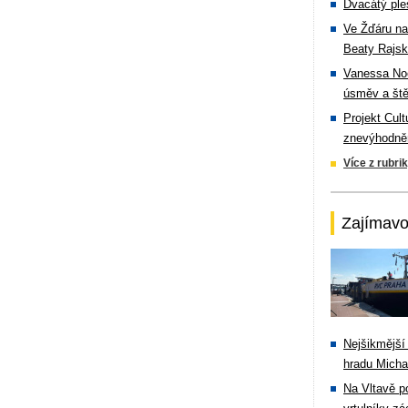
Dvacátý ple
Ve Žďáru na
Beaty Rajsk
Vanessa Noe
úsměv a ště
Projekt Cul
znevýhodněn
Více z rubri
Zajímavo
Nejšikmější
hradu Michal
Na Vltavě p