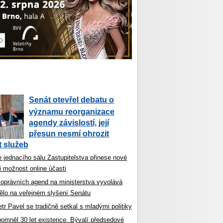
Senát otevřel debatu o
významu reorganizace
agendy závislostí, její
přesun nesmí ohrozit
 služeb
 jednacího sálu Zastupitelstva přinese nové
i možnost online účasti
koprávních agend na ministerstva vyvolává
ělo na veřejném slyšení Senátu
tr Pavel se tradičně setkal s mladými politiky
ipomněl 30 let existence. Bývalí předsedové