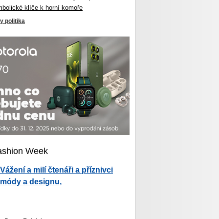
mbolické klíče k horní komoře
y politika
ashion Week
Vážení a milí čtenáři a příznivci
módy a designu,