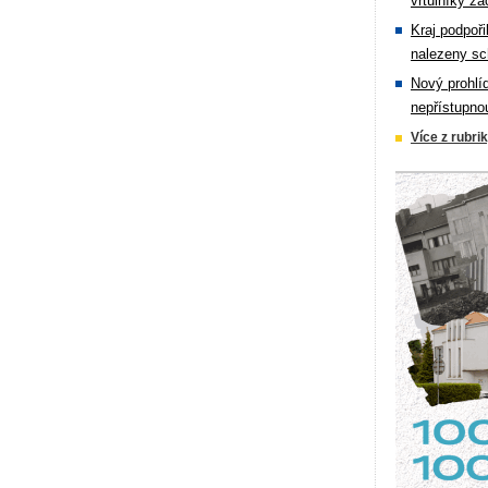
vrtulníky zá
Kraj podpoři
nalezeny sc
Nový prohlí
nepřístupno
Více z rubri