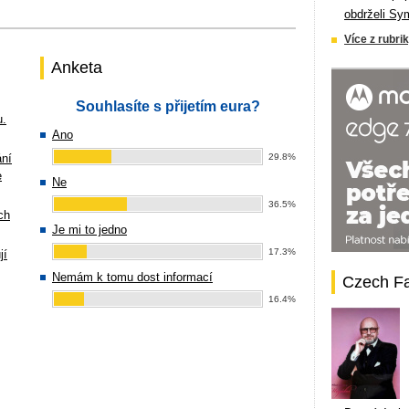
obdrželi Sy
Více z rubrik
Anketa
Souhlasíte s přijetím eura?
u.
Ano
ání
29.8%
e
Ne
36.5%
ch
Je mi to jedno
17.3%
jí
Nemám k tomu dost informací
Czech F
16.4%