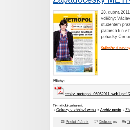
28. dubna 2011
vděčný: Václav
studentem pra
plátnech kin v 
pohádky Čertov
Stáhněte si novin
Přílohy:
cesky_metropol_06052011_web1.pdf (2
Tématické zařazení:
Odkazy v záhlaví webu
Archiv novin
Zá
»
»
»
Poslat článek
Diskuse
T
(0)