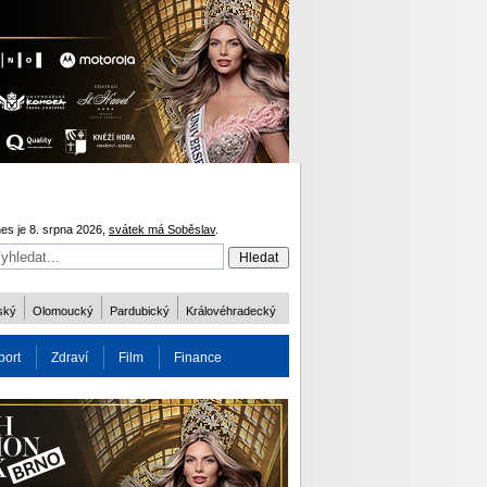
es je 8. srpna 2026,
svátek má Soběslav
.
ský
Olomoucký
Pardubický
Královéhradecký
port
Zdraví
Film
Finance
obnost
Více
ODM 2016