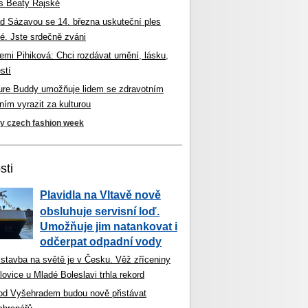
s Beaty Rajské
d Sázavou se 14. března uskuteční ples
é. Jste srdečně zváni
mi Pihiková: Chci rozdávat umění, lásku,
stí
ture Buddy umožňuje lidem se zdravotním
ím vyrazit za kulturou
ky czech fashion week
sti
Plavidla na Vltavě nově
obsluhuje servisní loď.
Umožňuje jim natankovat i
odčerpat odpadní vody
 stavba na světě je v Česku. Věž zříceniny
ovice u Mladé Boleslavi trhla rekord
od Vyšehradem budou nově přistávat