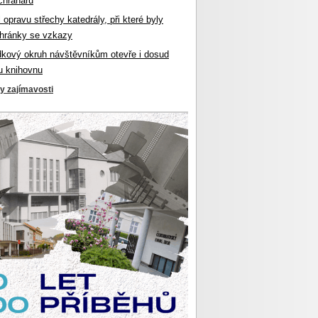
chranářů
l opravu střechy katedrály, při které byly
hránky se vzkazy
dkový okruh návštěvníkům otevře i dosud
u knihovnu
ky zajímavosti