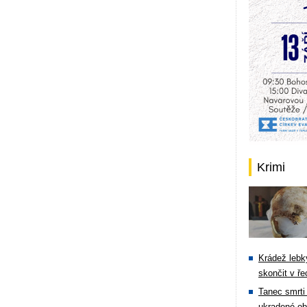
Krimi
Krádež lebky
skončit v ře
Tanec smrti 
ukradené ob