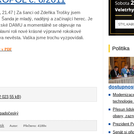
, 21.47 | Za šanci od Zdeňka Trošky jsem
 Šanda je mladý, nadějný a začínající herec. Je
žské DAMU a momentálně se objevuje na
hlavní roli nové krásné výpravné rokokové
a nevěsta. Vaška jsme trochu vyzpovídali.
Politika
y v PDF
dostupnost
Modernizace
 023,55 kB)
technologie 
Přesun lids
padočeský
obavy, zazn
Prezident Pe
isk
Autor:
Přečteno: 4189x
Senát si př