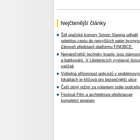
Nejčtenější články
Šéf pražské komory Simon Slanina odhalil
spletitou cestu do nejvyšších pater byznys
Zároveň představil platformu FINOBCE.
Nejnáročnější techniky kraslic jsou slámov
a batikování. V Libotenicích vystavují tisíc
vajíček
Viditelná přítomnost policistů v problémový
lokalitách je klíčová pro bezpečnější ulice
Češi pitný režim za volantem stále podceňu
Festival Film a architektura představuje
kompletní program