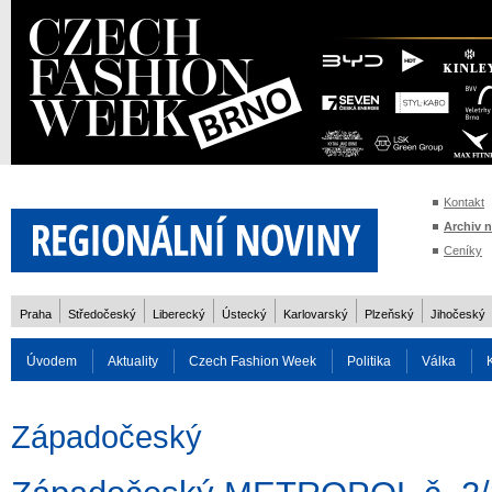
Kontakt
Archiv 
Ceníky
Praha
Středočeský
Liberecký
Ústecký
Karlovarský
Plzeňský
Jihočeský
Úvodem
Aktuality
Czech Fashion Week
Politika
Válka
Auto
Doprava
Zvířata
ZOH Soči 2014
Reality
Cestován
Západočeský
Rozhovory