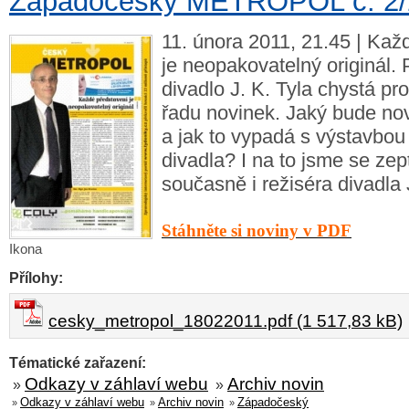
Západočeský METROPOL č. 2/
11. února 2011, 21.45 | Kaž
je neopakovatelný originál.
divadlo J. K. Tyla chystá pr
řadu novinek. Jaký bude nov
a jak to vypadá s výstavbo
divadla? I na to jsme se zept
současně i režiséra divadla
Stáhněte si noviny v PDF
Ikona
Přílohy:
cesky_metropol_18022011.pdf (1 517,83 kB)
Tématické zařazení:
Odkazy v záhlaví webu
Archiv novin
»
»
Odkazy v záhlaví webu
Archiv novin
Západočeský
»
»
»