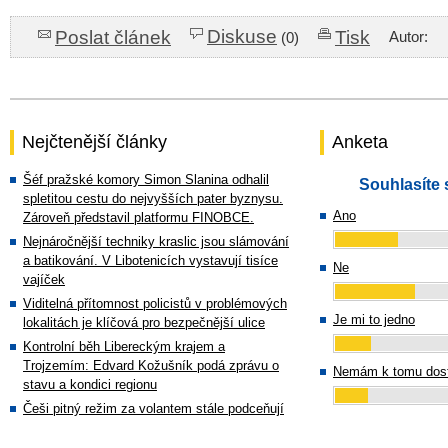
Diskuse
Poslat článek
Tisk
Autor:
(0)
Nejčtenější články
Anketa
Šéf pražské komory Simon Slanina odhalil
Souhlasíte 
spletitou cestu do nejvyšších pater byznysu.
Ano
Zároveň představil platformu FINOBCE.
Nejnáročnější techniky kraslic jsou slámování
a batikování. V Libotenicích vystavují tisíce
Ne
vajíček
Viditelná přítomnost policistů v problémových
Je mi to jedno
lokalitách je klíčová pro bezpečnější ulice
Kontrolní běh Libereckým krajem a
Trojzemím: Edvard Kožušník podá zprávu o
Nemám k tomu dost
stavu a kondici regionu
Češi pitný režim za volantem stále podceňují