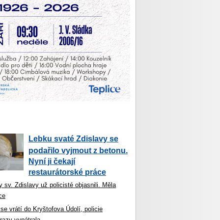
Lebku svaté Zdislavy se
podařilo vyjmout z betonu.
Nyní ji čekají
restaurátorské práce
 sv. Zdislavy už policisté objasnili. Měla
ce
se vrátí do Kryštofova Údolí, policie
razy vypátrala