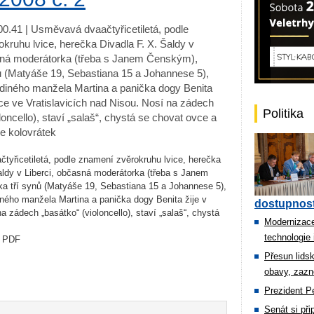
 00.41 | Usměvavá dvaačtyřicetiletá, podle
kruhu lvice, herečka Divadla F. X. Šaldy v
sná moderátorka (třeba s Janem Čenským),
ů (Matyáše 19, Sebastiana 15 a Johannese 5),
diného manžela Martina a panička dogy Benita
pce ve Vratislavicích nad Nisou. Nosí na zádech
Politika
loncello), staví „salaš“, chystá se chovat ovce a
je kolovrátek
yřicetiletá, podle znamení zvěrokruhu lvice, herečka
aldy v Liberci, občasná moderátorka (třeba s Janem
a tří synů (Matyáše 19, Sebastiana 15 a Johannese 5),
ného manžela Martina a panička dogy Benita žije v
dostupnost
a zádech „basátko“ (violoncello), staví „salaš“, chystá
Modernizace
technologie 
e PDF
Přesun lids
obavy, zazn
Prezident Pe
Senát si př