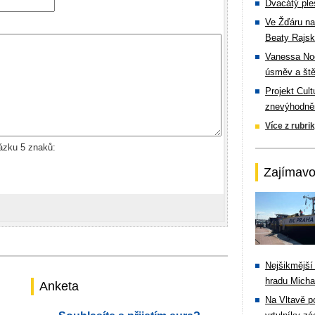
Dvacátý ple
Ve Žďáru na
Beaty Rajsk
Vanessa Noe
úsměv a ště
Projekt Cul
znevýhodněn
Více z rubri
rázku 5 znaků:
Zajímavo
Nejšikmější
hradu Michal
Anketa
Na Vltavě p