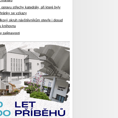
chranářů
l opravu střechy katedrály, při které byly
hránky se vzkazy
dkový okruh návštěvníkům otevře i dosud
u knihovnu
ky zajímavosti