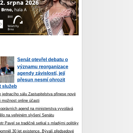
Senát otevřel debatu o
významu reorganizace
agendy závislostí, její
přesun nesmí ohrozit
 služeb
 jednacího sálu Zastupitelstva přinese nové
i možnost online účasti
koprávních agend na ministerstva vyvolává
ělo na veřejném slyšení Senátu
tr Pavel se tradičně setkal s mladými politiky
ipomněl 30 let existence. Bývalí předsedové