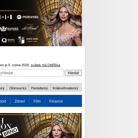
es je 6. srpna 2026,
svátek má Oldřiška
.
ský
Olomoucký
Pardubický
Královéhradecký
port
Zdraví
Film
Finance
obnost
Více
ODM 2016