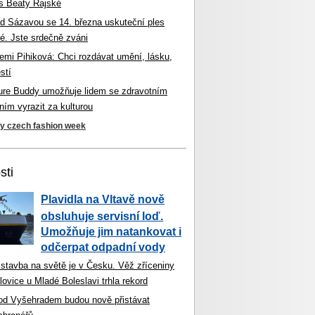
s Beaty Rajské
d Sázavou se 14. března uskuteční ples
é. Jste srdečně zváni
mi Pihiková: Chci rozdávat umění, lásku,
stí
ture Buddy umožňuje lidem se zdravotním
ím vyrazit za kulturou
ky czech fashion week
sti
Plavidla na Vltavě nově
obsluhuje servisní loď.
Umožňuje jim natankovat i
odčerpat odpadní vody
 stavba na světě je v Česku. Věž zříceniny
ovice u Mladé Boleslavi trhla rekord
od Vyšehradem budou nově přistávat