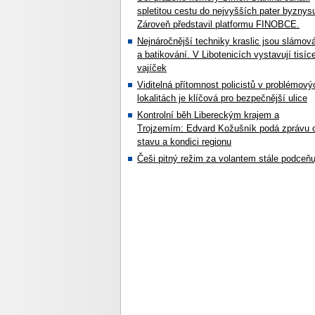
spletitou cestu do nejvyšších pater byznys
Zároveň představil platformu FINOBCE.
Nejnáročnější techniky kraslic jsou slámov
a batikování. V Libotenicích vystavují tisíc
vajíček
Viditelná přítomnost policistů v problémový
lokalitách je klíčová pro bezpečnější ulice
Kontrolní běh Libereckým krajem a
Trojzemím: Edvard Kožušník podá zprávu 
stavu a kondici regionu
Češi pitný režim za volantem stále podceňu