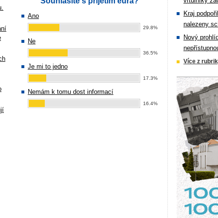
Souhlasíte s přijetím eura?
vrtulníky zá
u.
Kraj podpoři
Ano
nalezeny sc
ání
29.8%
Nový prohlí
e
Ne
nepřístupno
36.5%
ch
Více z rubri
Je mi to jedno
17.3%
o
Nemám k tomu dost informací
16.4%
jí