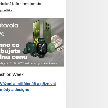
mbolické klíče k horní komoře
y politika
ashion Week
Vážení a milí čtenáři a příznivci
módy a designu,