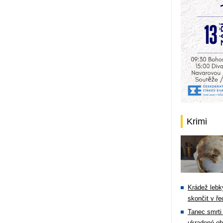
Krimi
Krádež lebky
skončit v ře
Tanec smrti 
ukradené ob