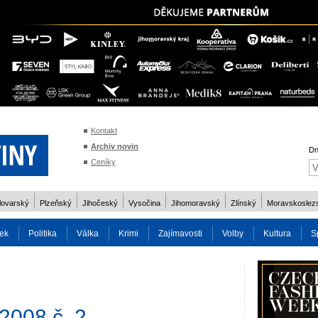
Kontakt
Archiv novin
Dn
Ceníky
lovarský
Plzeňský
Jihočeský
Vysočina
Jihomoravský
Zlínský
Moravskoslez
ek
Politika
Válka
Krimi
Zajímavosti
Volby
Kultura
S
2014
Reality
Cestování
Volby 2013
Technika
Charita
Os
2008 č. 2