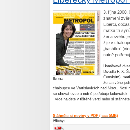
3. října 2008,
znamení zvěro
Liberci, obča
matka tří syn
žena svého je
žije v chalou
„basátko“ (vio
nutně potřebu
Usměvavá dvaačt
Divadla F. X. Š
Čenským), matk
Ikona
žena svého jedi
chaloupce ve Vratislavicích nad Nisou. Nosí n
se chovat ovce a nutně potřebuje kolovrátek
více najdete v tištěné verzi nebo si stáhnět
Stáhněte si noviny v PDF ( cca 5MB)
Přílohy: