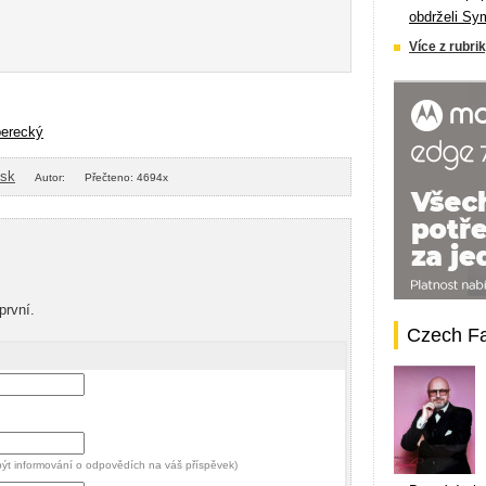
obdrželi Sy
Více z rubrik
berecký
isk
Autor:
Přečteno: 4694x
první.
Czech F
 být informování o odpovědích na váš příspěvek)