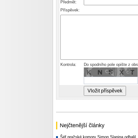
Předmět:
Příspěvek:
Kontrola:
Do spodního pole opište z ob
Nejčtenější články
Šéf pražské komory Simon Slanina odhalil