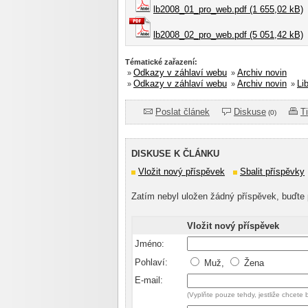
lb2008_01_pro_web.pdf (1 655,02 kB)
lb2008_02_pro_web.pdf (5 051,42 kB)
Tématické zařazení:
Odkazy v záhlaví webu
Archiv novin
»
»
Odkazy v záhlaví webu
Archiv novin
Li
»
»
»
Poslat článek
Diskuse
T
(0)
DISKUSE K ČLÁNKU
Vložit nový příspěvek
Sbalit příspěvky
Zatím nebyl uložen žádný příspěvek, buďte 
Vložit nový příspěvek
Jméno:
Pohlaví:
Muž,
Žena
E-mail:
(Vyplňte pouze tehdy, jestliže chcete