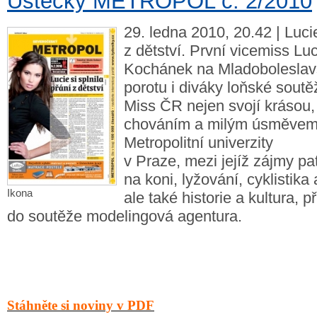
Ústecký METROPOL č. 2/2010
29. ledna 2010, 20.42 | Lucie
z dětství. První vicemiss L
Kochánek na Mladoboleslavs
porotu i diváky loňské soutě
Miss ČR nejen svojí krásou,
chováním a milým úsměvem
Metropolitní univerzity
v Praze, mezi jejíž zájmy pat
na koni, lyžování, cyklistika 
Ikona
ale také historie a kultura, př
do soutěže modelingová agentura.
Stáhněte si noviny v PDF