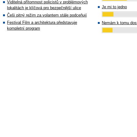
Viditelná přítomnost policistů v problémových
Je mi to jedno
lokalitách je klíčová pro bezpečnější ulice
Češi pitný režim za volantem stále podceňují
Festival Film a architektura představuje
Nemám k tomu dost
kompletní program