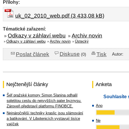
Přílohy:
uk_02_2010_web.pdf (3 433,08 kB)
Tématické zařazení:
Odkazy v záhlaví webu
Archiv novin
»
»
Odkazy v záhlaví webu
Archiv novin
Ústecký
»
»
»
Diskuse
Poslat článek
Tisk
Autor:
(0)
Nejčtenější články
Anketa
Šéf pražské komory Simon Slanina odhalil
Souhlasíte 
spletitou cestu do nejvyšších pater byznysu.
Ano
Zároveň představil platformu FINOBCE.
Nejnáročnější techniky kraslic jsou slámování
a batikování. V Libotenicích vystavují tisíce
Ne
vajíček