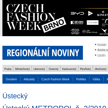
Kontakt
Archiv 
Ceníky
Praha
Středočeský
Liberecký
Ústecký
Karlovarský
Plzeňský
Jihočeský
Úvodem
Aktuality
Czech Fashion Week
Politika
Válka
Auto
Doprava
Zvířata
ZOH Soči 2014
Reality
Cestován
Ústecký
Rozhovory