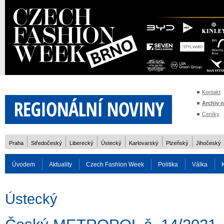
Kontakt
Archiv 
Ceníky
Praha
Středočeský
Liberecký
Ústecký
Karlovarský
Plzeňský
Jihočeský
Úvodem
Aktuality
Czech Fashion Week
Politika
Válka
Auto
Doprava
Zvířata
ZOH Soči 2014
Reality
Cestován
Ústecký
Rozhovory