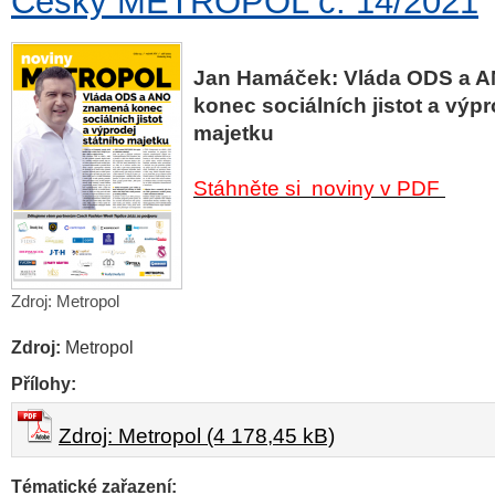
Český METROPOL č. 14/2021
Jan Hamáček: Vláda ODS a 
konec sociálních jistot a výpr
majetku
Stáhněte si
noviny v PDF
Zdroj: Metropol
Zdroj:
Metropol
Přílohy:
Zdroj: Metropol (4 178,45 kB)
Tématické zařazení: