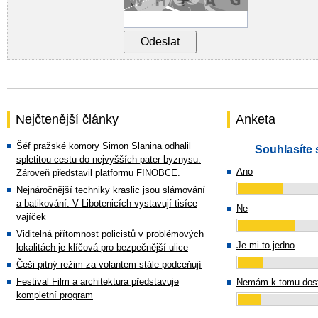
Nejčtenější články
Anketa
Šéf pražské komory Simon Slanina odhalil
Souhlasíte 
spletitou cestu do nejvyšších pater byznysu.
Ano
Zároveň představil platformu FINOBCE.
Nejnáročnější techniky kraslic jsou slámování
a batikování. V Libotenicích vystavují tisíce
Ne
vajíček
Viditelná přítomnost policistů v problémových
Je mi to jedno
lokalitách je klíčová pro bezpečnější ulice
Češi pitný režim za volantem stále podceňují
Festival Film a architektura představuje
Nemám k tomu dost
kompletní program