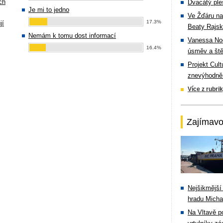
ch
Dvacátý ple
Je mi to jedno
Ve Žďáru na
17.3%
jí
Beaty Rajsk
Nemám k tomu dost informací
Vanessa Noe
16.4%
úsměv a ště
Projekt Cul
znevýhodněn
Více z rubri
Zajímavo
Nejšikmější
hradu Michal
Na Vltavě p