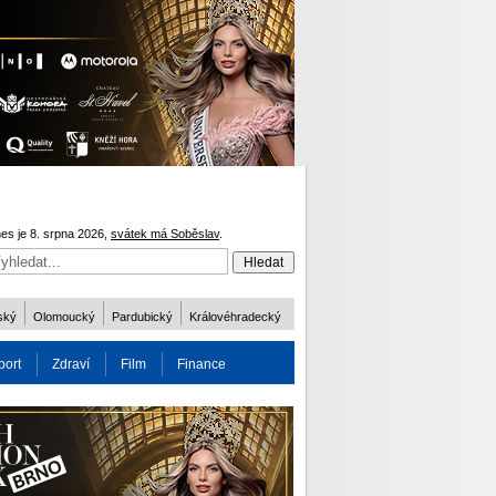
es je 8. srpna 2026,
svátek má Soběslav
.
ský
Olomoucký
Pardubický
Královéhradecký
port
Zdraví
Film
Finance
obnost
Více
ODM 2016