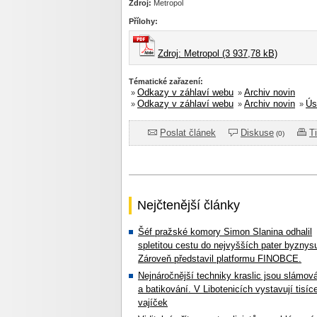
Zdroj:
Metropol
Přílohy:
Zdroj: Metropol (3 937,78 kB)
Tématické zařazení:
Odkazy v záhlaví webu
Archiv novin
»
»
Odkazy v záhlaví webu
Archiv novin
Ús
»
»
»
Poslat článek
Diskuse
T
(0)
Nejčtenější články
Šéf pražské komory Simon Slanina odhalil
spletitou cestu do nejvyšších pater byznys
Zároveň představil platformu FINOBCE.
Nejnáročnější techniky kraslic jsou slámov
a batikování. V Libotenicích vystavují tisíc
vajíček