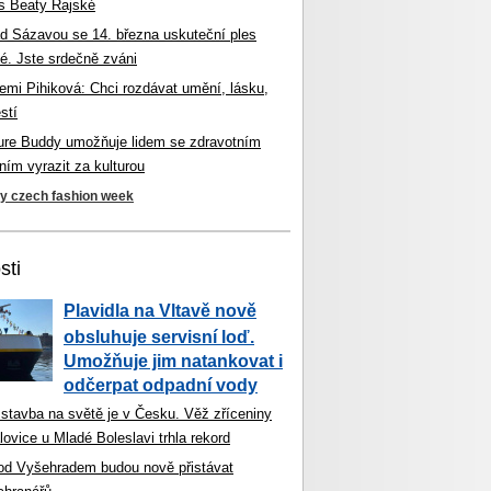
s Beaty Rajské
d Sázavou se 14. března uskuteční ples
é. Jste srdečně zváni
mi Pihiková: Chci rozdávat umění, lásku,
stí
ture Buddy umožňuje lidem se zdravotním
ím vyrazit za kulturou
ky czech fashion week
sti
Plavidla na Vltavě nově
obsluhuje servisní loď.
Umožňuje jim natankovat i
odčerpat odpadní vody
 stavba na světě je v Česku. Věž zříceniny
ovice u Mladé Boleslavi trhla rekord
od Vyšehradem budou nově přistávat