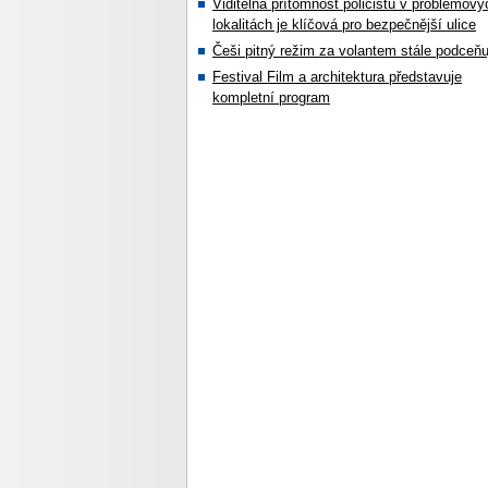
Viditelná přítomnost policistů v problémový
lokalitách je klíčová pro bezpečnější ulice
Češi pitný režim za volantem stále podceňu
Festival Film a architektura představuje
kompletní program