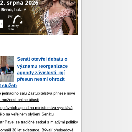
Senát otevřel debatu o
významu reorganizace
agendy závislostí, její
přesun nesmí ohrozit
 služeb
 jednacího sálu Zastupitelstva přinese nové
i možnost online účasti
koprávních agend na ministerstva vyvolává
ělo na veřejném slyšení Senátu
tr Pavel se tradičně setkal s mladými politiky
ipomněl 30 let existence. Bývalí předsedové