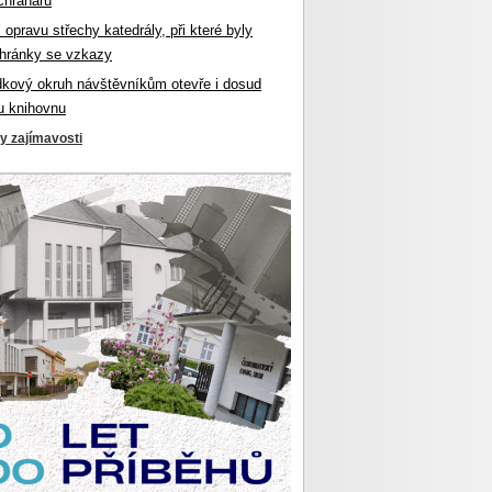
chranářů
l opravu střechy katedrály, při které byly
hránky se vzkazy
dkový okruh návštěvníkům otevře i dosud
u knihovnu
ky zajímavosti