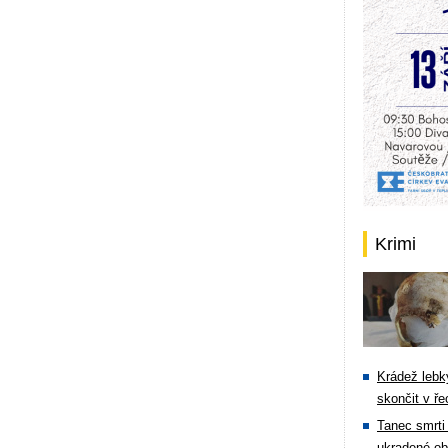
Krimi
Krádež lebky
skončit v ře
Tanec smrti 
ukradené ob