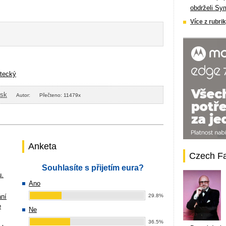
obdrželi Sy
Více z rubrik
tecký
isk
Autor:
Přečteno: 11479x
Anketa
Czech F
Souhlasíte s přijetím eura?
u.
Ano
ání
29.8%
e
Ne
36.5%