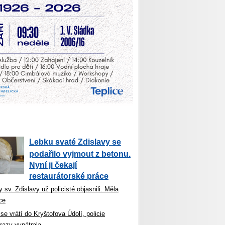
Lebku svaté Zdislavy se
podařilo vyjmout z betonu.
Nyní ji čekají
restaurátorské práce
 sv. Zdislavy už policisté objasnili. Měla
ce
se vrátí do Kryštofova Údolí, policie
razy vypátrala