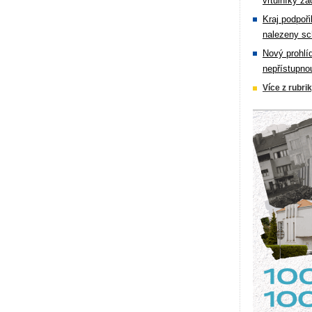
vrtulníky zá
Kraj podpoři
nalezeny sc
Nový prohlí
nepřístupno
Více z rubri