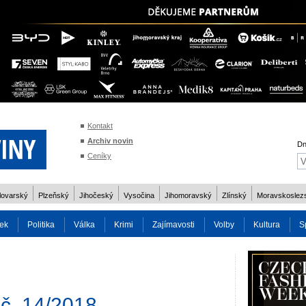
Kontakt
Archiv novin
Dn
Ceníky
lovarský
Plzeňský
Jihočeský
Vysočina
Jihomoravský
Zlínský
Moravskoslez
ek
Politika
Válka
Krimi
Zajímavosti
Volby
Kultura
S
2014
Reality
Cestování
Volby 2013
Technika
Charita
Os
. 14/2018