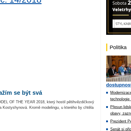
Politika
dostupnost
ažím se být svá
Modernizace
technologie 
ODEL OF THE YEAR 2018, který hostil pětihvězdičkový
Přesun lids
a Kostyshynová. Kromě modelingu, u kterého by chtěla
obavy, zazn
Prezident Pe
Senát si př