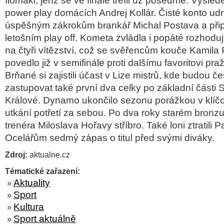
Ilomäki, jenž se ve finále trefil už posedmé. Výsledek
power play domácích Andrej Kollár. Čisté konto udr
úspěšným zákrokům brankář Michal Postava a připsa
letošním play off. Kometa zvládla i popáté rozhodují
na čtyři vítězství, což se svěřencům kouče Kamil
povedlo již v semifinále proti dalšímu favoritovi pra
Brňané si zajistili účast v Lize mistrů, kde budou č
zastupovat také první dva celky po základní části 
Králové. Dynamo ukončilo sezonu porážkou v kl
utkání potřetí za sebou. Po dva roky starém bronzu
trenéra Miloslava Hořavy stříbro. Také loni ztratili Pa
Ocelářům sedmý zápas o titul před svými diváky.
Zdroj:
aktualne.cz
Tématické zařazení:
Aktuality
»
Sport
»
Kultura
»
Sport aktuálně
»