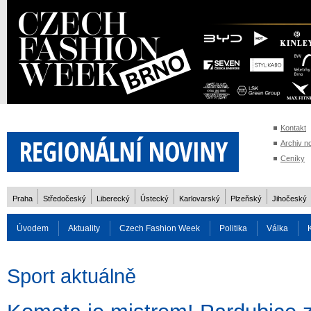
Kontakt
Archiv n
Ceníky
Praha
Středočeský
Liberecký
Ústecký
Karlovarský
Plzeňský
Jihočeský
Úvodem
Aktuality
Czech Fashion Week
Politika
Válka
Auto
Doprava
Zvířata
ZOH Soči 2014
Reality
Cestován
Sport aktuálně
Rozhovory