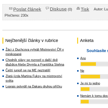
Diskuse
Poslat článek
Tisk
Autor: L
(0)
Přečteno: 230x
Nejčtenější články v rubrice
Anketa
Žáci z Duchcova vyhráli Mistrovství ČR v
Souhlasíte 
minikopané
Ano
Chodník slávy se rozrostl o další dvě
dlaždice Aleše Drymla a Františka Stehna
Čeští junioři se na ME neztratili!
Ne
Zlatá jízda Martina Fuksy na mistrovství
světa
Je mi to jedno
Loprais potvrdil na Dakaru druhou příčku
Nemám k tomu dost