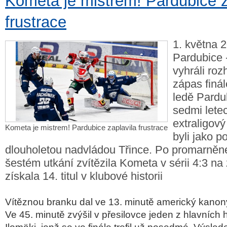
Kometa je mistrem! Pardubice z
frustrace
1. května 2
Pardubice 
vyhráli ro
zápas finál
ledě Pardu
sedmi letec
extraligový
Kometa je mistrem! Pardubice zaplavila frustrace
byli jako p
dlouholetou nadvládou Třince. Po promarně
šestém utkání zvítězila Kometa v sérii 4:3 na
získala 14. titul v klubové historii
Vítěznou branku dal ve 13. minutě americký kanoný
Ve 45. minutě zvýšil v přesilovce jeden z hlavních h