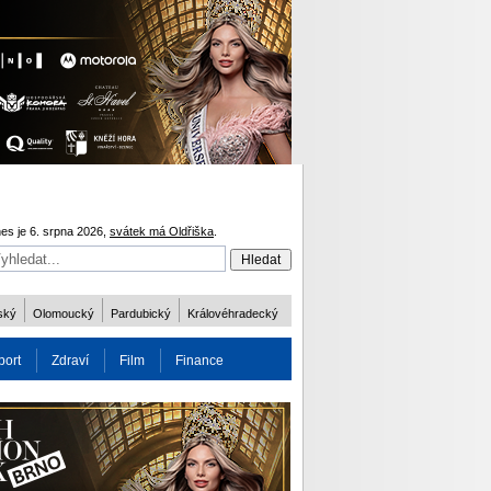
es je 6. srpna 2026,
svátek má Oldřiška
.
ský
Olomoucký
Pardubický
Královéhradecký
port
Zdraví
Film
Finance
obnost
Více
ODM 2016