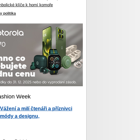
mbolické klíče k horní komoře
y politika
ashion Week
Vážení a milí čtenáři a příznivci
módy a designu,