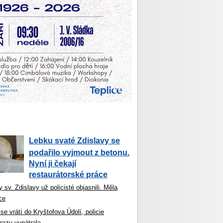
Lebku svaté Zdislavy se
podařilo vyjmout z betonu.
Nyní ji čekají
restaurátorské práce
 sv. Zdislavy už policisté objasnili. Měla
ce
se vrátí do Kryštofova Údolí, policie
razy vypátrala