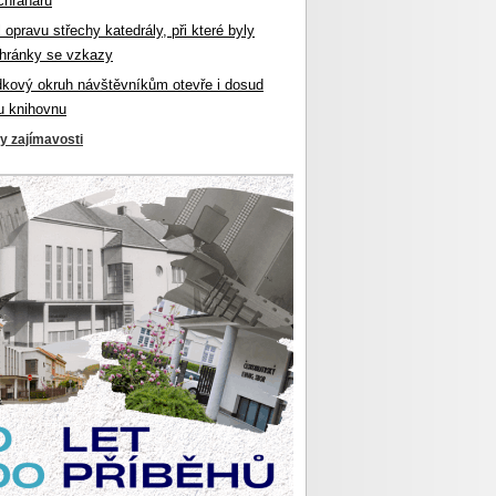
chranářů
l opravu střechy katedrály, při které byly
hránky se vzkazy
dkový okruh návštěvníkům otevře i dosud
u knihovnu
ky zajímavosti