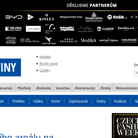
Kontakt
Archiv novin
Dn
Ceníky
lovarský
Plzeňský
Jihočeský
Vysočina
Jihomoravský
Zlínský
Moravskoslez
ek
Politika
Válka
Krimi
Zajímavosti
Volby
Kultura
S
2014
Reality
Cestování
Volby 2013
Technika
Charita
Os
ího areálu na