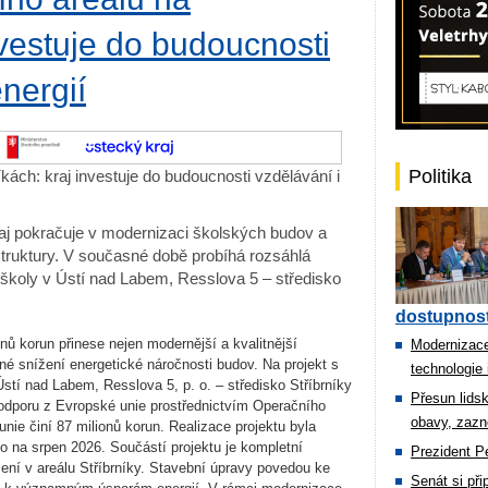
nvestuje do budoucnosti
nergií
Politika
kách: kraj investuje do budoucnosti vzdělávání i
Kraj pokračuje v modernizaci školských budov a
astruktury. V současné době probíhá rozsáhlá
školy v Ústí nad Labem, Resslova 5 – středisko
dostupnost
nů korun přinese nejen modernější a kvalitnější
Modernizace
né snížení energetické náročnosti budov. Na projekt s
technologie 
tí nad Labem, Resslova 5, p. o. – středisko Stříbrníky
Přesun lids
podporu z Evropské unie prostřednictvím Operačního
obavy, zazn
nie činí 87 milionů korun. Realizace projektu byla
o na srpen 2026. Součástí projektu je kompletní
Prezident Pe
ení v areálu Stříbrníky. Stavební úpravy povedou ke
Senát si př