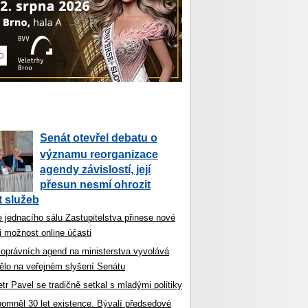
Senát otevřel debatu o
významu reorganizace
agendy závislostí, její
přesun nesmí ohrozit
 služeb
 jednacího sálu Zastupitelstva přinese nové
i možnost online účasti
koprávních agend na ministerstva vyvolává
ělo na veřejném slyšení Senátu
tr Pavel se tradičně setkal s mladými politiky
ipomněl 30 let existence. Bývalí předsedové