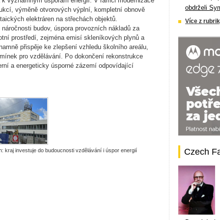
 a k významným úsporám energií. V rámci modernizace
obdrželi Sy
rukcí, výměně otvorových výplní, kompletní obnově
ltaických elektráren na střechách objektů.
Více z rubrik
é náročnosti budov, úspora provozních nákladů za
tní prostředí, zejména emisí skleníkových plynů a
znamně přispěje ke zlepšení vzhledu školního areálu,
podmínek pro vzdělávání. Po dokončení rekonstrukce
rní a energeticky úsporné zázemí odpovídající
Czech F
 kraj investuje do budoucnosti vzdělávání i úspor energií