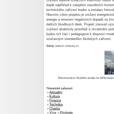
zvýšení tepelně izolačních vlastností budov
dojde například k zateplení stavebních konst
technického zařízení budov a instalaci fotovo
Hlavním cílem projektu je snížení energetick
energie a omezení negativních dopadů na živo
dalších škodlivých látek. Projekt zároveň vý
zvýšení atraktivity prostředí a zkvalitnění 
budou mít žáci i pedagogové k dispozici mode
současným standardům školských zařízení.
Zdroj:
www.kr-ustecky.cz
Rekonstrukce školního areálu na Stříbrníkách:
Tématické zařazení:
Aktuality
»
Kultura
»
Finance
»
Technika
»
Charita
»
Více
Ekologie
»
»