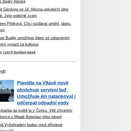
s Beaty Rajské
d Sázavou se 14. března uskuteční ples
é. Jste srdečně zváni
mi Pihiková: Chci rozdávat umění, lásku,
stí
ture Buddy umožňuje lidem se zdravotním
ím vyrazit za kulturou
ky czech fashion week
sti
Plavidla na Vltavě nově
obsluhuje servisní loď.
Umožňuje jim natankovat i
odčerpat odpadní vody
 stavba na světě je v Česku. Věž zříceniny
ovice u Mladé Boleslavi trhla rekord
od Vyšehradem budou nově přistávat