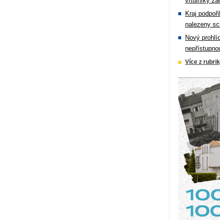
vrtulníky zá
Kraj podpoři
nalezeny sc
Nový prohlí
nepřístupno
Více z rubri