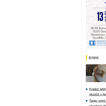
Krimi
Krádež lebky
skončit v ře
Tanec smrti 
ukradené ob