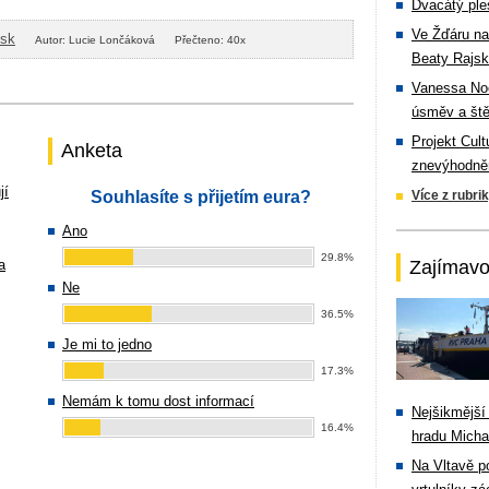
Dvacátý ple
Ve Žďáru na
isk
Autor: Lucie Lončáková
Přečteno: 40x
Beaty Rajsk
Vanessa Noe
úsměv a ště
Projekt Cul
Anketa
znevýhodněn
jí
Souhlasíte s přijetím eura?
Více z rubri
Ano
29.8%
a
Zajímavo
Ne
36.5%
Je mi to jedno
17.3%
Nemám k tomu dost informací
Nejšikmější
16.4%
hradu Michal
Na Vltavě p