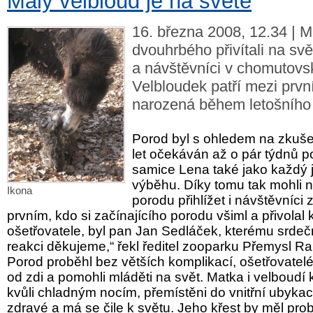
Malý velbloud je na světě
16. března 2008, 12.34 | 
dvouhrbého přivítali na svě
a návštěvníci v chomutov
Velbloudek patří mezi prvn
narozená během letošního 
Porod byl s ohledem na zkuše
let očekáván až o pár týdnů po
samice Lena také jako každý 
výběhu. Díky tomu tak mohli
Ikona
porodu přihlížet i návštěvníci
prvním, kdo si začínajícího porodu všiml a přivolal k
ošetřovatele, byl pan Jan Sedláček, kterému srdeč
reakci děkujeme,“ řekl ředitel zooparku Přemysl R
Porod proběhl bez větších komplikací, ošetřovatelé
od zdi a pomohli mláděti na svět. Matka i velboudí k
kvůli chladným nocím, přemístěni do vnitřní ubykace
zdravé a má se čile k světu. Jeho křest by měl pro