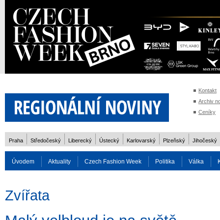
Kontakt
Archiv n
Ceníky
Praha
Středočeský
Liberecký
Ústecký
Karlovarský
Plzeňský
Jihočeský
Úvodem
Aktuality
Czech Fashion Week
Politika
Válka
Auto
Doprava
Zvířata
ZOH Soči 2014
Reality
Cestován
Zvířata
Rozhovory