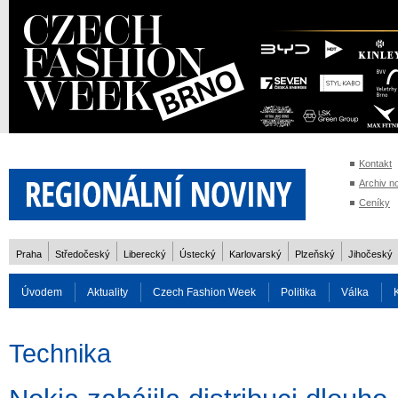
Kontakt
Archiv n
Ceníky
Praha
Středočeský
Liberecký
Ústecký
Karlovarský
Plzeňský
Jihočeský
Úvodem
Aktuality
Czech Fashion Week
Politika
Válka
Auto
Doprava
Zvířata
ZOH Soči 2014
Reality
Cestován
Technika
Rozhovory