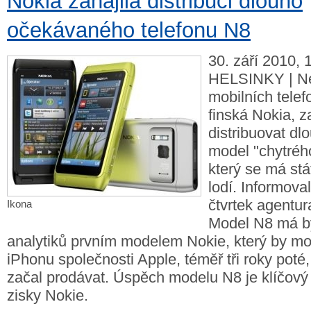
Nokia zahájila distribuci dlouho
očekávaného telefonu N8
30. září 2010, 
HELSINKY | Ne
mobilních telef
finská Nokia, z
distribuovat d
model "chytréh
který se má stát
lodí. Informova
čtvrtek agentur
Ikona
Model N8 má b
analytiků prvním modelem Nokie, který by mo
iPhonu společnosti Apple, téměř tři roky poté,
začal prodávat. Úspěch modelu N8 je klíčový
zisky Nokie.