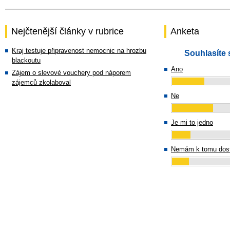
Nejčtenější články v rubrice
Anketa
Kraj testuje připravenost nemocnic na hrozbu
Souhlasíte 
blackoutu
Ano
Zájem o slevové vouchery pod náporem
zájemců zkolaboval
Ne
Je mi to jedno
Nemám k tomu dost