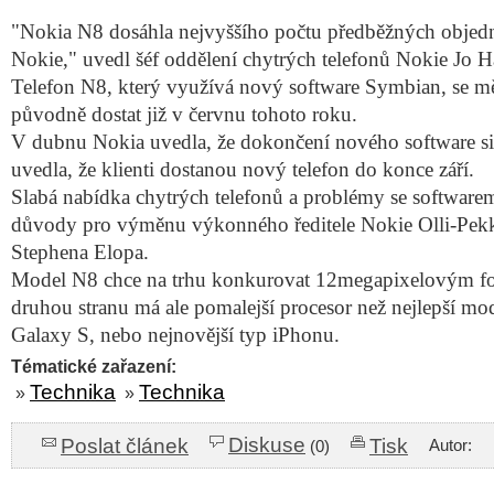
"Nokia N8 dosáhla nejvyššího počtu předběžných objedn
Nokie," uvedl šéf oddělení chytrých telefonů Nokie Jo H
Telefon N8, který využívá nový software Symbian, se m
původně dostat již v červnu tohoto roku.
V dubnu Nokia uvedla, že dokončení nového software si 
uvedla, že klienti dostanou nový telefon do konce září.
Slabá nabídka chytrých telefonů a problémy se software
důvody pro výměnu výkonného ředitele Nokie Olli-Pekk
Stephena Elopa.
Model N8 chce na trhu konkurovat 12megapixelovým fo
druhou stranu má ale pomalejší procesor než nejlepší m
Galaxy S, nebo nejnovější typ iPhonu.
Tématické zařazení:
Technika
Technika
»
»
Diskuse
Poslat článek
Tisk
Autor:
(0)