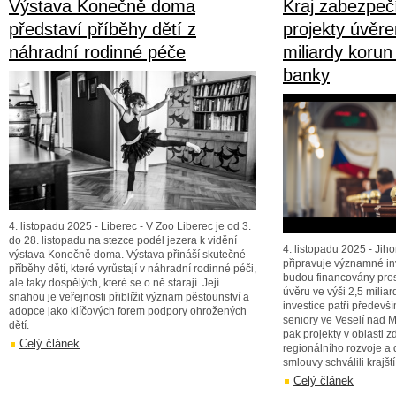
Výstava Konečně doma
Kraj zabezpečí
představí příběhy dětí z
projekty úvěre
náhradní rodinné péče
miliardy koru
banky
4. listopadu 2025 - Liberec - V Zoo Liberec je od 3.
do 28. listopadu na stezce podél jezera k vidění
4. listopadu 2025 - Jih
výstava Konečně doma. Výstava přináší skutečné
připravuje významné inv
příběhy dětí, které vyrůstají v náhradní rodinné péči,
budou financovány pros
ale taky dospělých, které se o ně starají. Její
úvěru ve výši 2,5 miliar
snahou je veřejnosti přiblížit význam pěstounství a
investice patří předev
adopce jako klíčových forem podpory ohrožených
seniory ve Veselí nad 
dětí.
pak projekty v oblasti zd
Celý článek
regionálního rozvoje a
smlouvy schválili krajští
Celý článek