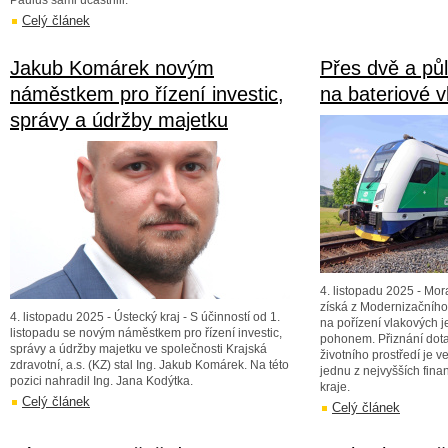
Paulus sami účastnili.
Celý článek
Jakub Komárek novým
Přes dvě a půl
náměstkem pro řízení investic,
na bateriové v
správy a údržby majetku
4. listopadu 2025 - Mor
získá z Modernizačního
4. listopadu 2025 - Ústecký kraj - S účinností od 1.
na pořízení vlakových 
listopadu se novým náměstkem pro řízení investic,
pohonem. Přiznání dota
správy a údržby majetku ve společnosti Krajská
životního prostředí je v
zdravotní, a.s. (KZ) stal Ing. Jakub Komárek. Na této
jednu z nejvyšších finan
pozici nahradil Ing. Jana Kodýtka.
kraje.
Celý článek
Celý článek