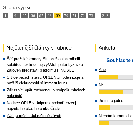
Strana výpisu
1
...
64
65
66
67
68
69
70
71
72
73
...
212
Nejčtenější články v rubrice
Anketa
Šéf pražské komory Simon Slanina odhalil
Souhlasíte 
spletitou cestu do nejvyšších pater byznysu.
Ano
Zároveň představil platformu FINOBCE.
Síť čerpacích stanic ORLEN zmodernizuje a
rozšíří elektromobilní infrastrukturu
Ne
Zákazníci opět rozhodnou o podpoře mladých
hokejistů
Je mi to jedno
Nadace ORLEN Unipetrol podpoří rozvoj
největšího ptačího parku Česku
Září je měsíc dobročinné závěti
Nemám k tomu dost