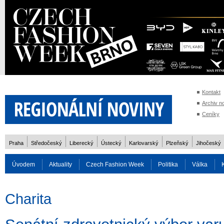
Kontakt
Archiv n
Ceníky
Praha
Středočeský
Liberecký
Ústecký
Karlovarský
Plzeňský
Jihočeský
Úvodem
Aktuality
Czech Fashion Week
Politika
Válka
Auto
Doprava
Zvířata
ZOH Soči 2014
Reality
Cestován
Charita
Rozhovory