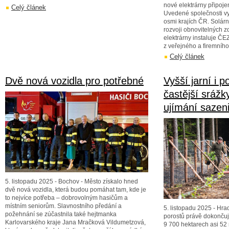
nové elektrárny připoje
Celý článek
Uvedené společnosti vyr
osmi krajích ČR. Solár
rozvoji obnovitelných z
elektrárny instaluje ČE
z veřejného a firemního
Celý článek
Dvě nová vozidla pro potřebné
Vyšší jarní i p
častější srážk
ujímání sazeni
5. listopadu 2025 - Bochov - Město získalo hned
dvě nová vozidla, která budou pomáhat tam, kde je
to nejvíce potřeba – dobrovolným hasičům a
místním seniorům. Slavnostního předání a
5. listopadu 2025 - Hr
požehnání se zúčastnila také hejtmanka
porostů právě dokončuj
Karlovarského kraje Jana Mračková Vildumetzová,
9 700 hektarech asi 52 