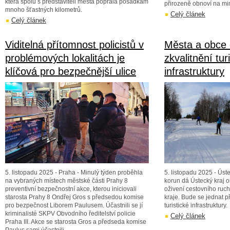
která spolu s představiteli města popřála posádkám
přirozeně obnoví na mi
mnoho šťastných kilometrů.
Celý článek
Celý článek
Viditelná přítomnost policistů v
Města a obce 
problémových lokalitách je
zkvalitnění tur
klíčová pro bezpečnější ulice
infrastruktury
5. listopadu 2025 - Praha - Minulý týden proběhla
5. listopadu 2025 - Úste
na vybraných místech městské části Prahy 8
korun dá Ústecký kraj
preventivní bezpečnostní akce, kterou iniciovali
oživení cestovního ruc
starosta Prahy 8 Ondřej Gros s předsedou komise
kraje. Bude se jednat p
pro bezpečnost Liborem Paulusem. Účastnili se jí
turistické infrastruktury.
kriminalisté SKPV Obvodního ředitelství policie
Celý článek
Praha III. Akce se starosta Gros a předseda komise