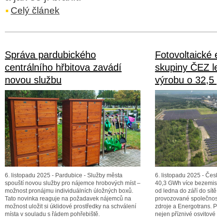
Celý článek
Správa pardubického
Fotovoltaické 
centrálního hřbitova zavádí
skupiny ČEZ l
novou službu
výrobu o 32,5
6. listopadu 2025 - Pardubice - Služby města
6. listopadu 2025 - Čes
spouští novou služby pro nájemce hrobových míst –
40,3 GWh více bezemisn
možnost pronájmu individuálních úložných boxů.
od ledna do září do sítě
Tato novinka reaguje na požadavek nájemců na
provozované společnos
možnost uložit si úklidové prostředky na schválení
zdroje a Energotrans. P
místa v souladu s řádem pohřebiště.
nejen příznivé osvitové 