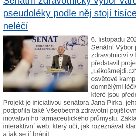
Senátní zdravotnický výbor varu
pseudoléky podle něj stojí tisíc
neléčí
6. listopadu 20
Senátní Výbor 
zdravotnictví v
představil proje
„Lékošmejdi.cz
osvětové kampa
domnělými léči
které jsou před
Projekt je iniciativou senátora Jana Pirka, jeh
podpořila také Všeobecná zdravotní pojišťov
inovativního farmaceutického průmyslu. Zákl
interaktivní web, který učí, jak rozeznávat k
a jak se jí bránit.