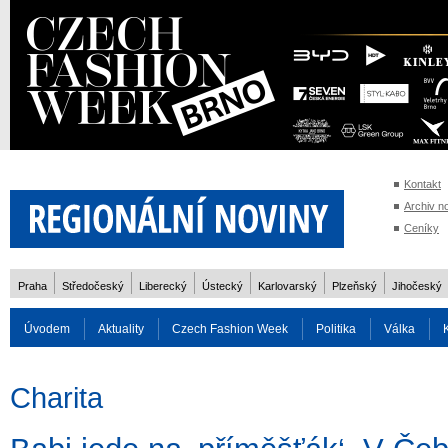
Kontakt
Archiv n
Ceníky
Praha
Středočeský
Liberecký
Ústecký
Karlovarský
Plzeňský
Jihočeský
Úvodem
Aktuality
Czech Fashion Week
Politika
Válka
Auto
Doprava
Zvířata
ZOH Soči 2014
Reality
Cestován
Charita
Rozhovory