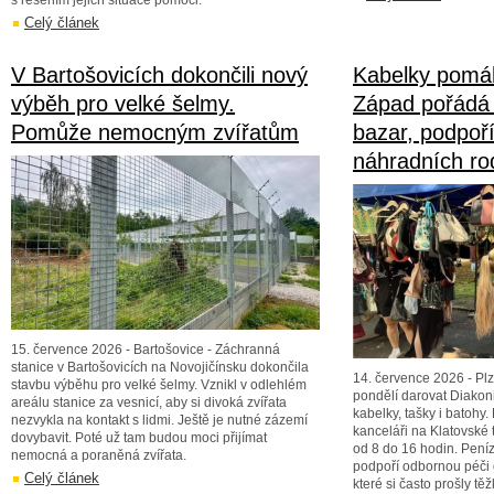
s řešením jejich situace pomoci.
Celý článek
V Bartošovicích dokončili nový
Kabelky pomáh
výběh pro velké šelmy.
Západ pořádá
Pomůže nemocným zvířatům
bazar, podpoří
náhradních ro
15. července 2026 - Bartošovice - Záchranná
stanice v Bartošovicích na Novojičínsku dokončila
14. července 2026 - Pl
stavbu výběhu pro velké šelmy. Vznikl v odlehlém
pondělí darovat Diakon
areálu stanice za vesnicí, aby si divoká zvířata
kabelky, tašky i batohy.
nezvykla na kontakt s lidmi. Ještě je nutné zázemí
kanceláři na Klatovské 
dovybavit. Poté už tam budou moci přijímat
od 8 do 16 hodin. Pení
nemocná a poraněná zvířata.
podpoří odbornou péči o
Celý článek
které si často prošly tě