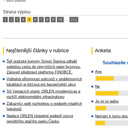
Strana výpisu
1
2
3
4
5
6
7
8
9
10
...
212
Nejčtenější články v rubrice
Anketa
Šéf pražské komory Simon Slanina odhalil
Souhlasíte 
spletitou cestu do nejvyšších pater byznysu.
Ano
Zároveň představil platformu FINOBCE.
Viditelná přítomnost policistů v problémových
lokalitách je klíčová pro bezpečnější ulice
Ne
Síť čerpacích stanic ORLEN zmodernizuje a
rozšíří elektromobilní infrastrukturu
Je mi to jedno
Zákazníci opět rozhodnou o podpoře mladých
hokejistů
Nadace ORLEN Unipetrol podpoří rozvoj
Nemám k tomu dost
největšího ptačího parku Česku