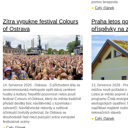
pomoc terapeuta.
Celý článek
Zítra vypukne festival Colours
Praha letos p
of Ostrava
příspěvky na 
14. července 2026 - Ostrava - S příchodem léta se
13. července 2026 - Pr
severomoravská metropole opět stává centrem
můžou nově požádat o d
hudby a kultury. Největší pozornost i letos poutí
Letos je město poprvé 
festival Colours of Ostrava, který do města tradičně
programu Čistá energi
přivádí desítky tisíc návštěvníků z tuzemska i
ekologických opatření.
zahraničí. Návštěvnické rekordy a světové
například majitelé rod
účinkující hvězdy potvrzují, že Ostrava se
rekreačních staveb.
dlouhodobě řadí mezi pulzující srdce evropské
Celý článek
festivalové scény.
Celý článek