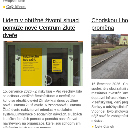
Evropské unie.
Celý článek
Lidem v obtížné životní situaci
Chodskou Lhot
pomůže nové Centrum Žluté
proměna
dveře
15. července 2026 - Ch
společně s obcí zahájí
15. července 2026 - Zlínský kraj – Pro všechny, kdo
rozsáhlou investiční ak
se ocitnou v obtížné životní situaci a nevědí, na
dopravní infrastrukturu 
koho se obrátit, otevřel Zlínský kraj dnes ve Zlíně
Plzeňský kraj, který pro
nové Centrum Žluté dveře. Nízkoprahové Centrum
Správy a údržby silnic
Žluté dveře nabízí první orientaci v sociálním
V pondělí bylo zhotovit
systému, informace o sociálních dávkách, službách
nějž naváže zahájení s
i dalších formách pomoci a pomáhá nasměrovat
měsíce.
návštěvníky na organizace, které jsou schopny jim
Celý článek