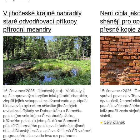
V jihočeské krajině nahradily
Není cihla jak
staré odvodňovací příkopy
shánějí pro o
přírodní meandry
přesné kopie z
16. července 2026 - Jihočeský kraj – Vrátit kdysi
15. července 2026 - Tere
uměle upraveným korytům toků přírodní charakter,
správci pevnosti v Terez
zlepšit jejich schopnost zadržovat vodu a podpořit
vyzkoušeli, že není cihl
biodiverzitu bylo cílem několika jihočeských
památkově chráněného 
revitalizací. Týkaly se Dubenského a Borového
totiž použít zcela stejné
potoka (na snímku) na Českobudějovicku,
století.
Křížového potoka a jeho přítoků na Šumavě i
Celý článek
přítoků Chlumského potoka v chráněné krajinné
oblasti Blanský les. A to celé v režii Lesů ČR v rámci
programu Vracíme vodu lesu a s podporou