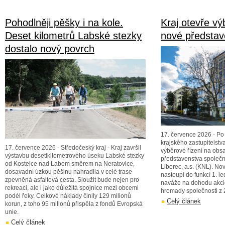
Pohodlněji pěšky i na kole.
Kraj otevře vý
Deset kilometrů Labské stezky
nové předsta
dostalo nový povrch
17. července 2026 - P
krajského zastupitelstva
17. července 2026 - Středočeský kraj - Kraj završil
výběrové řízení na ob
výstavbu desetikilometrového úseku Labské stezky
představenstva společn
od Kostelce nad Labem směrem na Neratovice,
Liberec, a.s. (KNL). No
dosavadní úzkou pěšinu nahradila v celé trase
nastoupí do funkcí 1. l
zpevněná asfaltová cesta. Sloužit bude nejen pro
naváže na dohodu akci
rekreaci, ale i jako důležitá spojnice mezi obcemi
hromady společnosti z 
podél řeky. Celkové náklady činily 129 milionů
Celý článek
korun, z toho 95 milionů přispěla z fondů Evropská
unie.
Celý článek