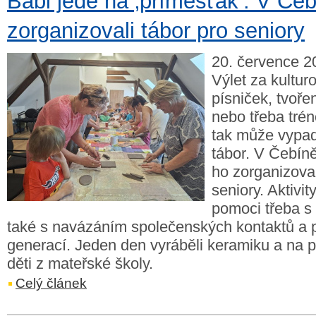
Babi jede na ‚příměšťák‘. V Če
zorganizovali tábor pro seniory
20. července 2
Výlet za kultur
písniček, tvoře
nebo třeba trén
tak může vypad
tábor. V Čebín
ho zorganizoval
seniory. Aktivit
pomoci třeba s
také s navázáním společenských kontaktů a 
generací. Jeden den vyráběli keramiku a na p
děti z mateřské školy.
Celý článek