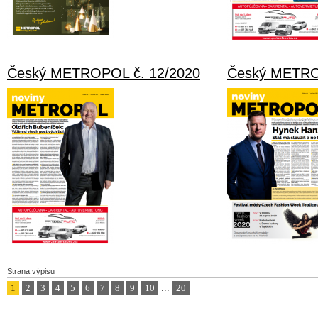
Český METROPOL č. 12/2020
Český METRO
Strana výpisu
1
2
3
4
5
6
7
8
9
10
...
20