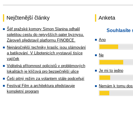
Nejčtenější články
Anketa
Šéf pražské komory Simon Slanina odhalil
Souhlasíte 
spletitou cestu do nejvyšších pater byznysu.
Ano
Zároveň představil platformu FINOBCE.
Nejnáročnější techniky kraslic jsou slámování
a batikování. V Libotenicích vystavují tisíce
Ne
vajíček
Viditelná přítomnost policistů v problémových
Je mi to jedno
lokalitách je klíčová pro bezpečnější ulice
Češi pitný režim za volantem stále podceňují
Festival Film a architektura představuje
Nemám k tomu dost
kompletní program